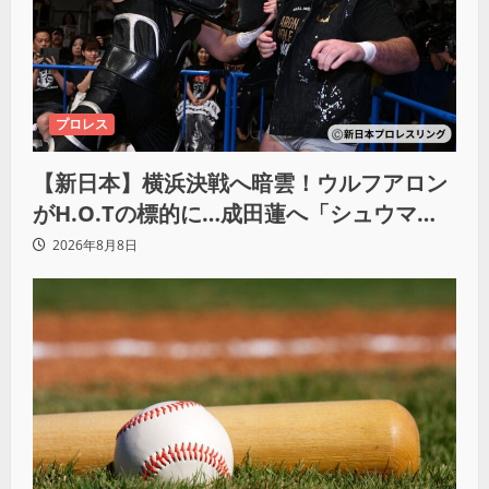
プロレス
【新日本】横浜決戦へ暗雲！ウルフアロン
がH.O.Tの標的に…成田蓮へ「シュウマイ
にしてやる」と怒り爆発
2026年8月8日