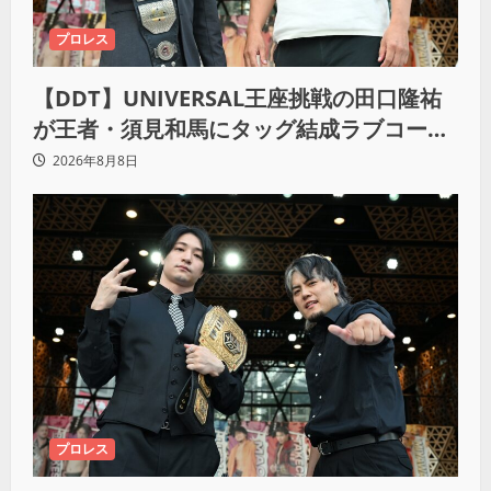
プロレス
【DDT】UNIVERSAL王座挑戦の田口隆祐
が王者・須見和馬にタッグ結成ラブコー
ル！「この試合が終わった後は、丸刈りブ
2026年8月8日
ラザーズで一緒にやっていただければ」
プロレス