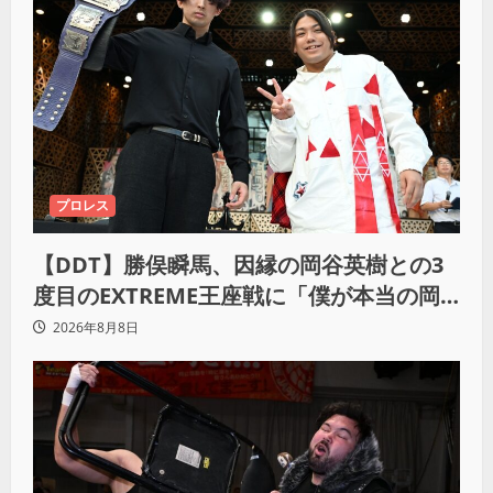
プロレス
【DDT】勝俣瞬馬、因縁の岡谷英樹との3
度目のEXTREME王座戦に「僕が本当の岡
谷英樹を引き出して獲りたい」
2026年8月8日