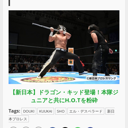
【新日本】ドラゴン・キッド登場！本隊ジ
ュニアと共にH.O.Tを粉砕
Tags:
DOUKI
KUUKAI
SHO
エル・デスペラード
新日
本プロレス