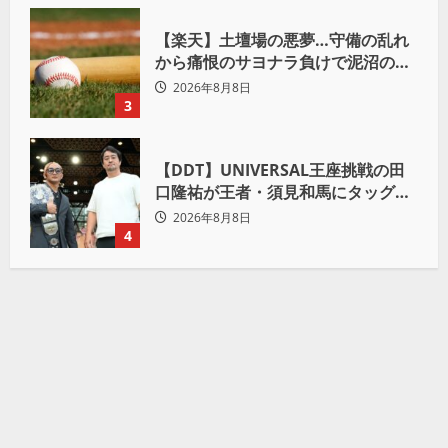
【楽天】土壇場の悪夢…守備の乱れ
から痛恨のサヨナラ負けで泥沼の連
敗
2026年8月8日
3
【DDT】UNIVERSAL王座挑戦の田
口隆祐が王者・須見和馬にタッグ結
成ラブコール！「この試合が終わっ
2026年8月8日
た後は、丸刈りブラザーズで一緒に
4
やっていただければ」