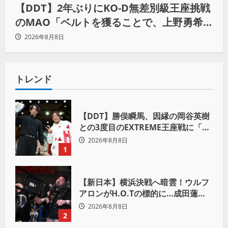
【DDT】2年ぶりにKO-D無差別級王座挑戦
のMAO「ベルトを獲ることで、上野勇希
とMAOで一時代あったんだよって残した
2026年8月8日
い」
トレンド
【DDT】勝俣瞬馬、因縁の岡谷英樹
との3度目のEXTREME王座戦に「僕
が本当の岡谷英樹を引き出して獲り
2026年8月8日
たい」
1
【新日本】横浜決戦へ暗雲！ウルフ
アロンがH.O.Tの標的に…成田蓮へ
「シュウマイにしてやる」と怒り爆
2026年8月8日
発
2