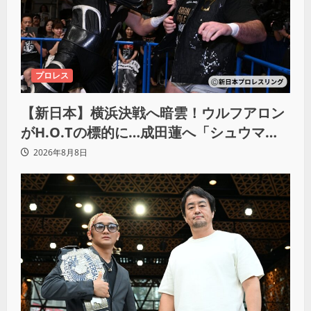
プロレス
【新日本】横浜決戦へ暗雲！ウルフアロン
がH.O.Tの標的に…成田蓮へ「シュウマイ
にしてやる」と怒り爆発
2026年8月8日