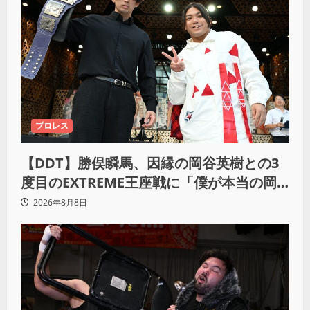
プロレス
【DDT】勝俣瞬馬、因縁の岡谷英樹との3
度目のEXTREME王座戦に「僕が本当の岡
谷英樹を引き出して獲りたい」
2026年8月8日