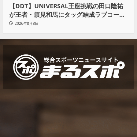
【DDT】UNIVERSAL王座挑戦の田口隆祐
が王者・須見和馬にタッグ結成ラブコー
ル！「この試合が終わった後は、丸刈りブ
2026年8月8日
ラザーズで一緒にやっていただければ」