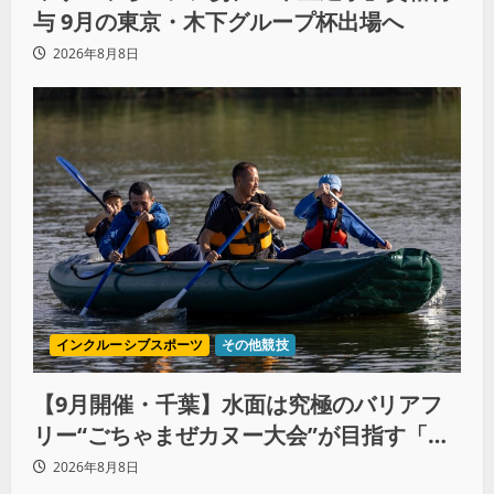
与 9月の東京・木下グループ杯出場へ
2026年8月8日
インクルーシブスポーツ
その他競技
【9月開催・千葉】水面は究極のバリアフ
リー“ごちゃまぜカヌー大会”が目指す「誰
もが主役になれる地域共生社会」
2026年8月8日