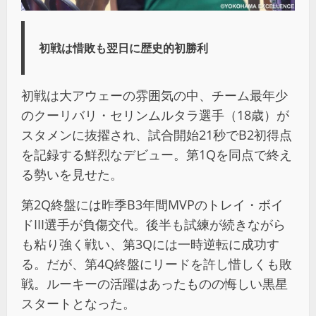
初戦は惜敗も翌日に歴史的初勝利
初戦は大アウェーの雰囲気の中、チーム最年少
のクーリバリ・セリンムルタラ選手（18歳）が
スタメンに抜擢され、試合開始21秒でB2初得点
を記録する鮮烈なデビュー。第1Qを同点で終え
る勢いを見せた。
第2Q終盤には昨季B3年間MVPのトレイ・ボイ
ドIII選手が負傷交代。後半も試練が続きながら
も粘り強く戦い、第3Qには一時逆転に成功す
る。だが、第4Q終盤にリードを許し惜しくも敗
戦。ルーキーの活躍はあったものの悔しい黒星
スタートとなった。