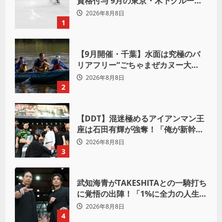
資格付与 9月の東京・木下グループ
杯出場へ
2026年8月8日
1
【9月開催・千葉】水面は究極のバ
リアフリー“ごちゃまぜカヌー大
会”が目指す「誰もが主役になれる地
2026年8月8日
域共生社会」
2
【DDT】混迷極めるアイアンマン王
座は石田有輝が強奪！「俺が新幹線
の切符を手に入れるからな！逃げ切
2026年8月8日
るぞ」
3
武知海青がTAKESHITAとの一騎打ち
に覚悟の出陣！「1%に全力の人生を
かけて勝ちにいきたい」
2026年8月8日
4