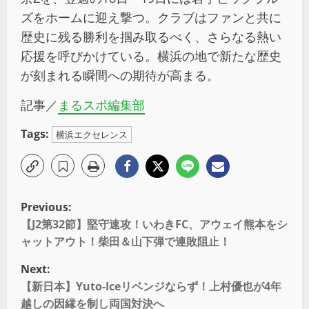
ズをホームに迎え撃つ。クラブはファンと共に
歴史に残る勝利を掴み取るべく、さらなる熱い
応援を呼びかけている。横浜の地で新たな歴史
が刻まれる瞬間への期待が高まる。
記事／
まるスポ編集部
Tags:
横浜エクセレンス
Previous:
【J2第32節】堅守速攻！いわきFC、アウェイ熊本をシ
ャットアウト！柴田＆山下弾で連敗阻止！
Next:
【新日本】Yuto-Iceリベンジならず！上村優也が4年
越しの因縁を制し両国対決へ