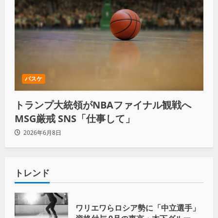
バスケ
トランプ大統領がNBAファイナル観戦へ
MSG厳戒 SNS「仕事して」
2026年6月8日
トレンド
ワリエワらロシア勢に「中立選手」