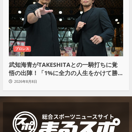
プロレス
武知海青がTAKESHITAとの一騎打ちに覚
悟の出陣！「1%に全力の人生をかけて勝
ちにいきたい」
2026年8月8日