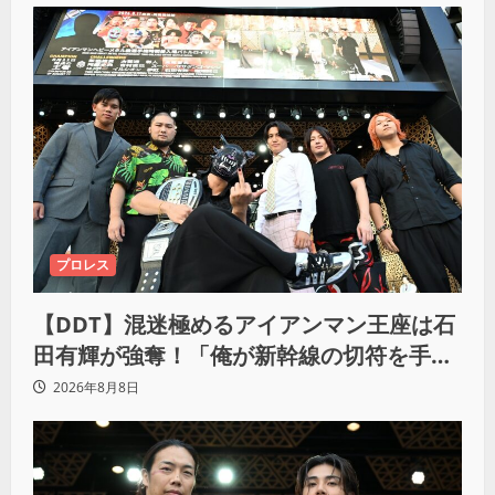
プロレス
【DDT】混迷極めるアイアンマン王座は石
田有輝が強奪！「俺が新幹線の切符を手に
入れるからな！逃げ切るぞ」
2026年8月8日