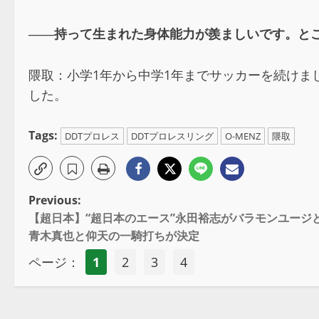
――持って生まれた身体能力が羨ましいです。と
隈取：小学1年から中学1年までサッカーを続け
した。
Tags:
DDTプロレス
DDTプロレスリング
O-MENZ
隈取
Previous:
【超日本】“超日本のエース”永田裕志がバラモンユージと
青木真也と仰天の一騎打ちが決定
ページ：
1
2
3
4