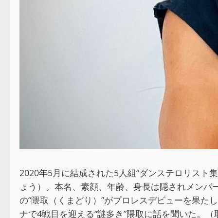
2020年5月に結成された5人組“ダンステロリス
ょう）。本名、素顔、年齢、身長は隠されメンバー
の“隈取（くまどり）”がプロレスデビューを果た
ナで4戦目を迎える“謎多き”隈取に話を聞いた。