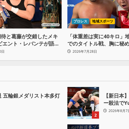
プロレス
地域スポーツ
期待と葛藤が交錯したメキ
「体重差は実に40キロ」
ビエント・レバンテが語る
でのタイトル戦、胸に秘め
間の苦悩「くすぶっている
ベルト”への想いと同期決
0日
2026年7月28日
を立てている」
 五輪銀メダリスト本多灯
【新日本】
ー殺法でY
2026年8月7
2