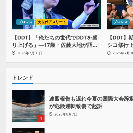
プロレス
次世代アスリート
プロレス
【DDT】「俺たちの世代でDDTを盛
【DDT】
り上げる」―17歳・佐藤大地が語る
シコ修行 
ユニットの絆とシングル王座への飽
約10ヶ月
2026年7月31日
2026年7月3
くなき野望
自分に腹
トレンド
連盟報告も遅れ今夏の国際大会辞退
が危険運転致傷で起訴
2026年8月7日
1