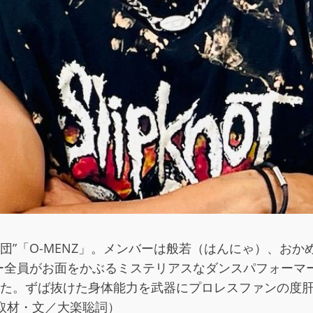
ト集団”「O-MENZ」。メンバーは般若（はんにゃ）、
全員がお面をかぶるミステリアスなダンスパフォーマー
した。ずば抜けた身体能力を武器にプロレスファンの度肝
（取材・文／大楽聡詞）