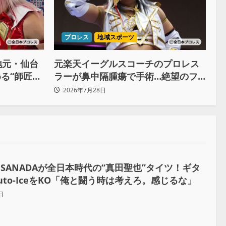
プロレス
地域スポーツ
地元・仙台
元楽天イーグルスコーチのプロレス
る“師匠の
ラーが鼻中隔腫瘍で手術…絶望のフ
戦への決意
チで救われたリーダーの言葉
2026年7月28日
SANADAが全日本時代の“真田聖也”タイツ！ギタ
uto-IceをKO「俺と闘う時は考えろ。感じるな」
日