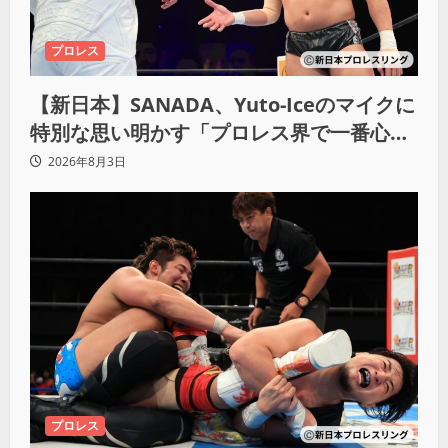
プロレス
【新日本】SANADA、Yuto-Iceのマイクに
特別な思い明かす「プロレス界で一番心に
響きました」
2026年8月3日
プロレス