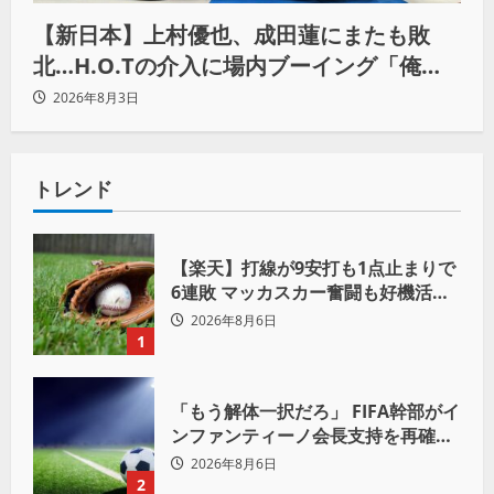
【新日本】上村優也、成田蓮にまたも敗
北…H.O.Tの介入に場内ブーイング「俺が
闘いたい蓮じゃない！」
2026年8月3日
トレンド
【楽天】打線が9安打も1点止まりで
6連敗 マッカスカー奮闘も好機活か
せず借金「22」
2026年8月6日
1
「もう解体一択だろ」 FIFA幹部がイ
ンファンティーノ会長支持を再確認
も 批判収まらず
2026年8月6日
2