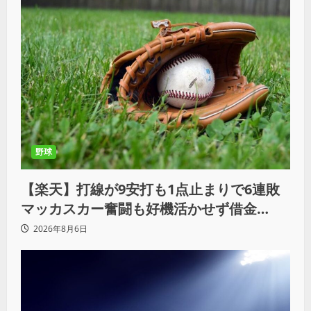
野球
【楽天】打線が9安打も1点止まりで6連敗
マッカスカー奮闘も好機活かせず借金
「22」
2026年8月6日