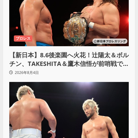
プロレス
【新日本】8.6後楽園へ火花！辻陽太＆ボル
チン、TAKESHITA＆鷹木信悟が前哨戦で
激突
2026年8月4日