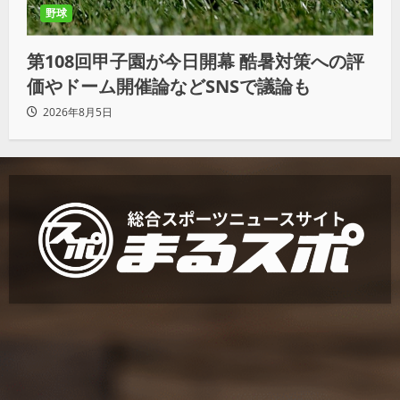
野球
第108回甲子園が今日開幕 酷暑対策への評
価やドーム開催論などSNSで議論も
2026年8月5日