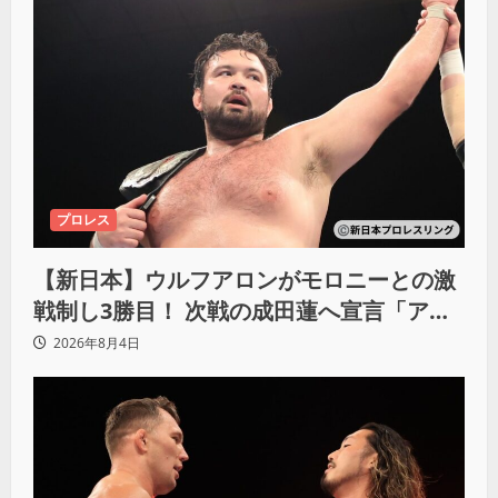
プロレス
【新日本】ウルフアロンがモロニーとの激
戦制し3勝目！ 次戦の成田蓮へ宣言「アイ
ツの王道を俺の王道でぶち壊す」
2026年8月4日