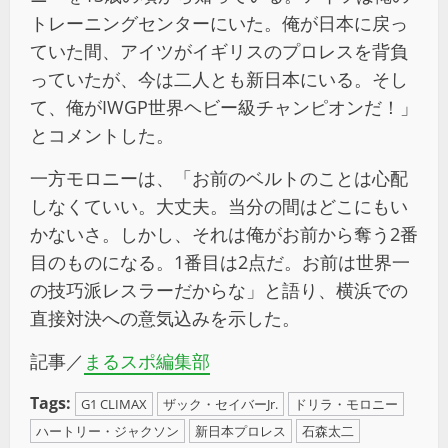
トレーニングセンターにいた。俺が日本に戻っ
ていた間、アイツがイギリスのプロレスを背負
っていたが、今は二人とも新日本にいる。そし
て、俺がIWGP世界ヘビー級チャンピオンだ！」
とコメントした。
一方モロニーは、「お前のベルトのことは心配
しなくていい。大丈夫。当分の間はどこにもい
かないさ。しかし、それは俺がお前から奪う2番
目のものになる。1番目は2点だ。お前は世界一
の技巧派レスラーだからな」と語り、横浜での
直接対決への意気込みを示した。
記事／
まるスポ編集部
Tags:
G1 CLIMAX
ザック・セイバーJr.
ドリラ・モロニー
ハートリー・ジャクソン
新日本プロレス
石森太二