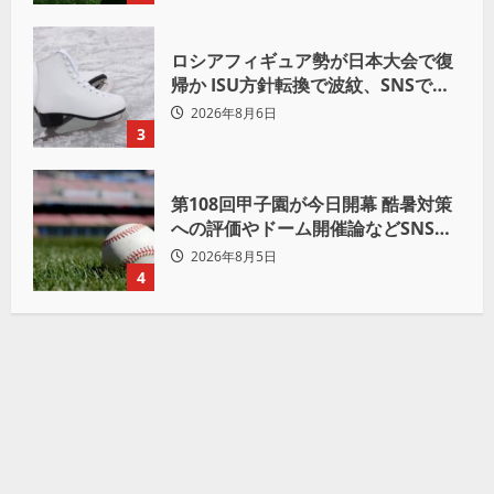
ロシアフィギュア勢が日本大会で復
帰か ISU方針転換で波紋、SNSでは
賛否両論
2026年8月6日
3
第108回甲子園が今日開幕 酷暑対策
への評価やドーム開催論などSNSで
議論も
2026年8月5日
4