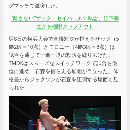
グマッチで激突した。
”離さない”ザック・セイバーJr.の執念、竹下幸
之介を極限タップアウト
翌8日の横浜大会で直接対決が控えるザック（5
勝2敗＝10点）とモロニー（4勝3敗＝8点）は、
試合を通じて一進一退の攻防を繰り広げた。
TMDKはスムーズなスイッチワークで試合を優
位に進め、石森を捕らえる展開が目立った。体
格差からジャクソンが石森を圧倒する場面も見
られた。