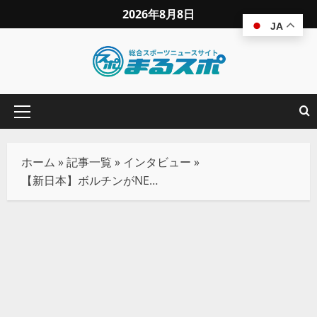
2026年8月8日
JA
ホーム
»
記事一覧
»
インタビュー
»
【新日本】ボルチンがNEVER初戴冠！敗れたTAKESHITAは”IWGP”を獲りにいく