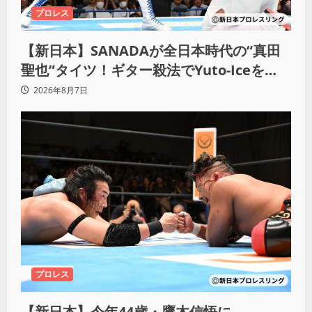
プロレス
【新日本】SANADAが全日本時代の“真田
聖也”タイツ！ギター殺法でYuto-Iceを
KO「俺と闘う時は考えろ。感じるな」
2026年8月7日
プロレス
【新日本】今年44歳・鷹木信悟に