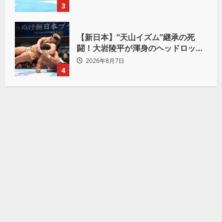
3
【新日本】“天山イズム”継承の死
闘！大岩陵平が渾身のヘッドロック
で後藤洋央紀からタップ奪取 執念の
2026年8月7日
「リベンジ＆4勝目」
4