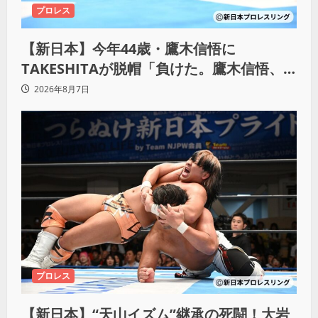
プロレス
【新日本】今年44歳・鷹木信悟に
TAKESHITAが脱帽「負けた。鷹木信悟、
強いわ！」
2026年8月7日
プロレス
【新日本】“天山イズム”継承の死闘！大岩