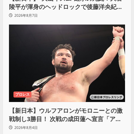
陵平が渾身のヘッドロックで後藤洋央紀か
らタップ奪取 執念の「リベンジ＆4勝目」
2026年8月7日
プロレス
【新日本】ウルフアロンがモロニーとの激
戦制し3勝目！ 次戦の成田蓮へ宣言「アイ
ツの王道を俺の王道でぶち壊す」
2026年8月4日