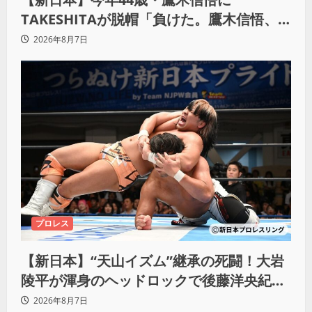
TAKESHITAが脱帽「負けた。鷹木信悟、
強いわ！」
2026年8月7日
プロレス
【新日本】“天山イズム”継承の死闘！大岩
陵平が渾身のヘッドロックで後藤洋央紀か
らタップ奪取 執念の「リベンジ＆4勝目」
2026年8月7日