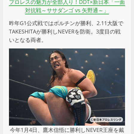
プロレスの魅力が全部入り！DDT×新日本「一面
対抗戦～ササダンゴ vs 矢野通～」
昨年G1公式戦ではボルチンが勝利、2.11大阪で
TAKESHITAが勝利しNEVERを防衛。3度目の戦
いとなる両者。
今年1月4日、鷹木信悟に勝利しNEVER王座を戴