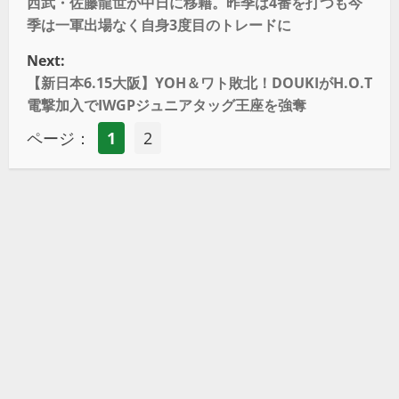
西武・佐藤龍世が中日に移籍。昨季は4番を打つも今
季は一軍出場なく自身3度目のトレードに
Next:
【新日本6.15大阪】YOH＆ワト敗北！DOUKIがH.O.T
電撃加入でIWGPジュニアタッグ王座を強奪
ページ：
1
2