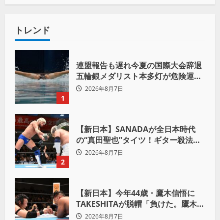
トレンド
連盟報告も遅れ今夏の国際大会辞退
五輪銀メダリスト本多灯が危険運転
致傷で起訴
2026年8月7日
1
【新日本】SANADAが全日本時代
の“真田聖也”タイツ！ギター殺法で
Yuto-IceをKO「俺と闘う時は考え
2026年8月7日
ろ。感じるな」
2
【新日本】今年44歳・鷹木信悟に
TAKESHITAが脱帽「負けた。鷹木信
悟、強いわ！」
2026年8月7日