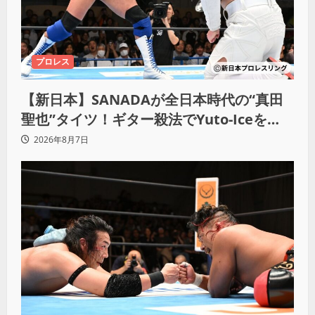
プロレス
【新日本】SANADAが全日本時代の“真田
聖也”タイツ！ギター殺法でYuto-Iceを
KO「俺と闘う時は考えろ。感じるな」
2026年8月7日