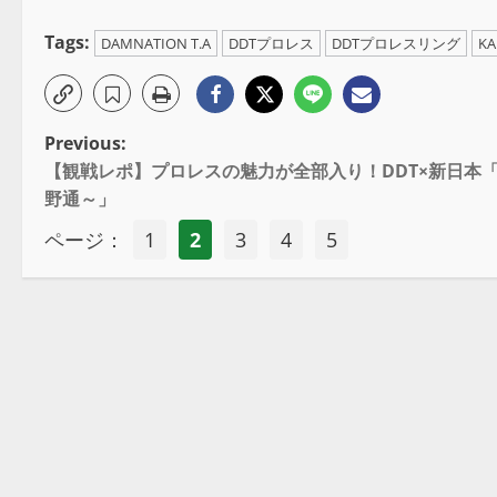
Tags:
DAMNATION T.A
DDTプロレス
DDTプロレスリング
K
Previous:
【観戦レポ】プロレスの魅力が全部入り！DDT×新日本「
野通～」
ページ：
1
2
3
4
5