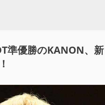
 DDT準優勝のKANON、
！