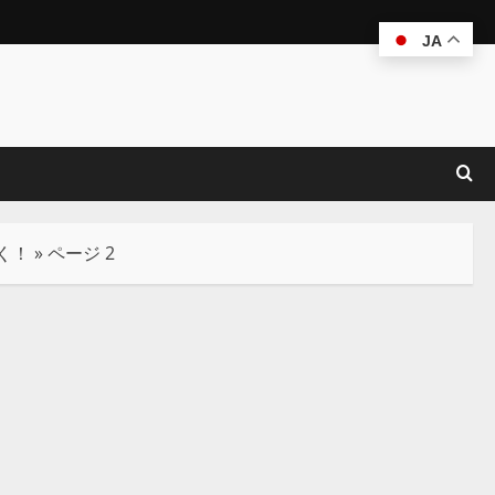
JA
つく！
»
ページ 2