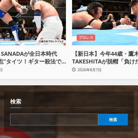
プロレス
SANADAが全日本時代
【新日本】今年44歳・鷹
也”タイツ！ギター殺法で
TAKESHITAが脱帽「負
ceをKO「俺と闘う時は考え
悟、強いわ！」
日
2026年8月7日
るな」
検索
検索