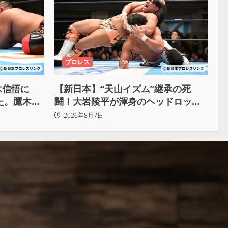
プロレス
木信悟に
【新日本】“天山イズム”継承の死
けた。鷹木信
闘！大岩陵平が渾身のヘッドロック
で後藤洋央紀からタップ奪取 執念の
2026年8月7日
「リベンジ＆4勝目」