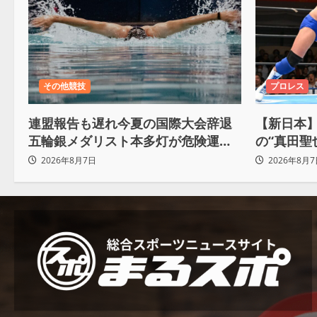
その他競技
プロレス
連盟報告も遅れ今夏の国際大会辞退
【新日本】
五輪銀メダリスト本多灯が危険運転
の“真田聖
致傷で起訴
Yuto-I
2026年8月7日
2026年8月7
ろ。感じ