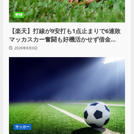
野球
【楽天】打線が9安打も1点止まりで6連敗
マッカスカー奮闘も好機活かせず借金
「22」
2026年8月6日
サッカー