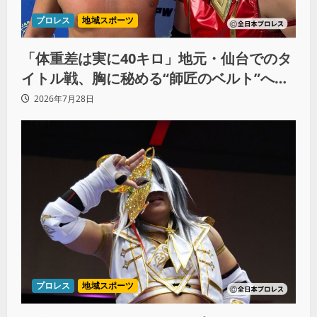
プロレス
地域スポーツ
「体重差は実に40キロ」地元・仙台でのタ
イトル戦、胸に秘める“師匠のベルト”への
想いと同期決戦への決意
2026年7月28日
プロレス
地域スポーツ