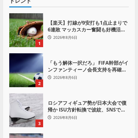
トレンド
【楽天】打線が9安打も1点止まりで
6連敗 マッカスカー奮闘も好機活か
せず借金「22」
2026年8月6日
1
「もう解体一択だろ」 FIFA幹部がイ
ンファンティーノ会長支持を再確認
も 批判収まらず
2026年8月6日
2
ロシアフィギュア勢が日本大会で復
帰か ISU方針転換で波紋、SNSでは
賛否両論
2026年8月6日
3