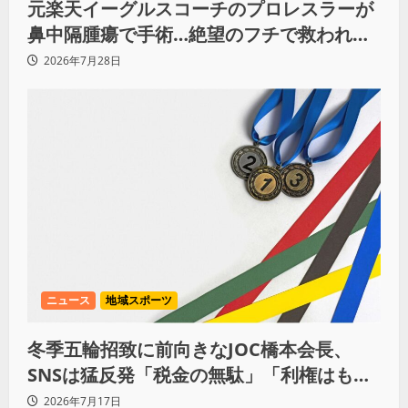
元楽天イーグルスコーチのプロレスラーが
鼻中隔腫瘍で手術…絶望のフチで救われた
リーダーの言葉
2026年7月28日
ニュース
地域スポーツ
冬季五輪招致に前向きなJOC橋本会長、
SNSは猛反発「税金の無駄」「利権はもう
いい」
2026年7月17日