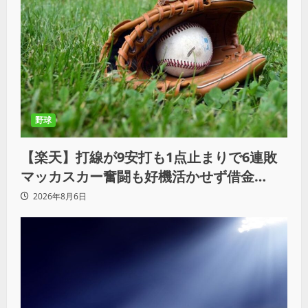
野球
【楽天】打線が9安打も1点止まりで6連敗
マッカスカー奮闘も好機活かせず借金
「22」
2026年8月6日