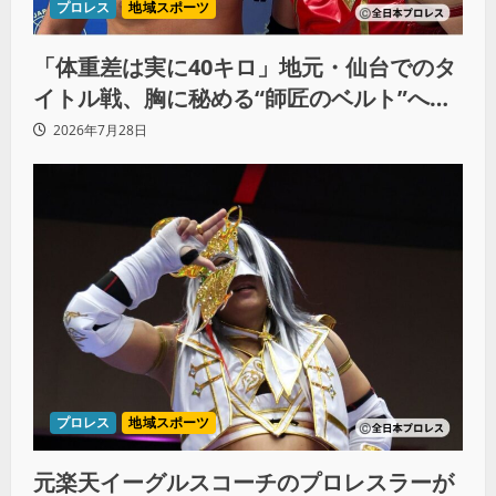
プロレス
地域スポーツ
「体重差は実に40キロ」地元・仙台でのタ
イトル戦、胸に秘める“師匠のベルト”への
想いと同期決戦への決意
2026年7月28日
プロレス
地域スポーツ
元楽天イーグルスコーチのプロレスラーが