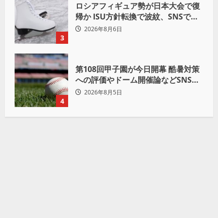
ロシアフィギュア勢が日本大会で復
帰か ISU方針転換で波紋、SNSでは
賛否両論
2026年8月6日
3
第108回甲子園が今日開幕 酷暑対策
への評価やドーム開催論などSNSで
議論も
2026年8月5日
4