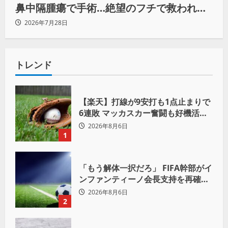
鼻中隔腫瘍で手術…絶望のフチで救われた
リーダーの言葉
2026年7月28日
トレンド
【楽天】打線が9安打も1点止まりで
6連敗 マッカスカー奮闘も好機活か
せず借金「22」
2026年8月6日
1
「もう解体一択だろ」 FIFA幹部がイ
ンファンティーノ会長支持を再確認
も 批判収まらず
2026年8月6日
2