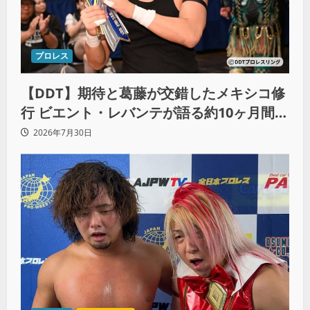
プロレス
【DDT】期待と葛藤が交錯したメキシコ修
行 ビエント・レバンテが語る約10ヶ月間の
苦悩「くすぶっている自分に腹を立ててい
2026年7月30日
る」