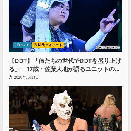
プロレス
次世代アスリート
【DDT】「俺たちの世代でDDTを盛り上げ
る」―17歳・佐藤大地が語るユニットの絆
とシングル王座への飽くなき野望
2026年7月31日