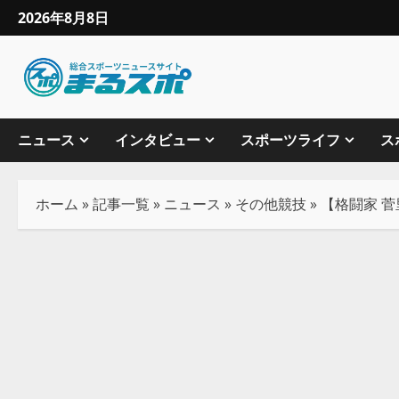
2026年8月8日
ニュース
インタビュー
スポーツライフ
ス
ホーム
»
記事一覧
»
ニュース
»
その他競技
»
【格闘家 