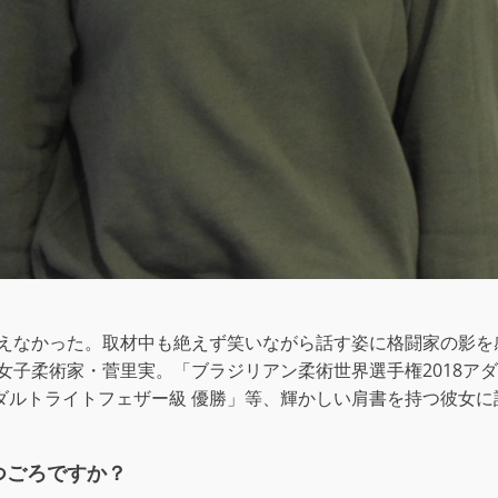
えなかった。取材中も絶えず笑いながら話す姿に格闘家の影を
子柔術家・菅里実。「ブラジリアン柔術世界選手権2018アダ
19 アダルトライトフェザー級 優勝」等、輝かしい肩書を持つ彼女
つごろですか？