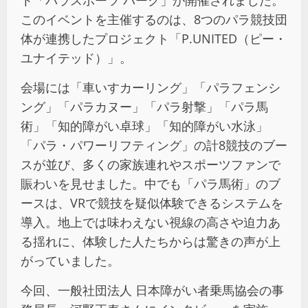
ト「パラスポーツ パーク」が開催されました。
このイベントを主催するのは、
8
つのパラ競技団
体が連携したプロジェクト「
P.UNITED
（ピー・
ユナイテッド）」。
会場には「車いすカーリング」「パラフェンシ
ング」「パラカヌー」「パラ射撃」「パラ馬
術」「知的障がい卓球」「知的障がい水泳」
「パラ・パワーリフティング」の計
8
競技のブー
スが並び、多くの家族連れやスポーツファンで
賑わいを見せました。中でも「パラ馬術」のブ
ースは、
VR
で競技を疑似体験できるシステムを
導入。地上では味わえない視線の高さや迫力あ
る揺れに、体験した人たちからは驚きの声が上
がっていました。
今回、一般社団法人 日本障がい者乗馬協会の事