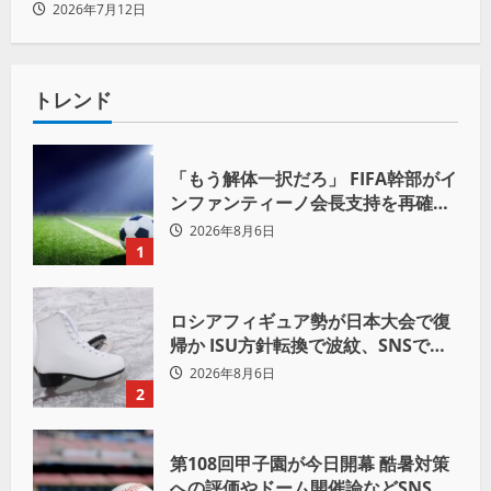
2026年7月12日
トレンド
「もう解体一択だろ」 FIFA幹部がイ
ンファンティーノ会長支持を再確認
も 批判収まらず
2026年8月6日
1
ロシアフィギュア勢が日本大会で復
帰か ISU方針転換で波紋、SNSでは
賛否両論
2026年8月6日
2
第108回甲子園が今日開幕 酷暑対策
への評価やドーム開催論などSNSで