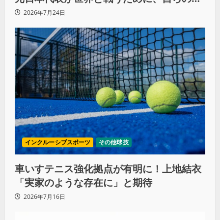
去をすべて捨てた理由（前編）
2026年7月24日
インクルーシブスポーツ
その他球技
車いすテニス強化拠点が有明に！上地結衣
「実家のような存在に」と期待
2026年7月16日