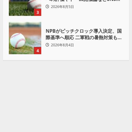
議論も
2026年8月5日
3
NPBがピッチクロック導入決定、国
際基準へ順応 二軍戦の暑熱対策も柔
軟運用へ
2026年8月4日
4