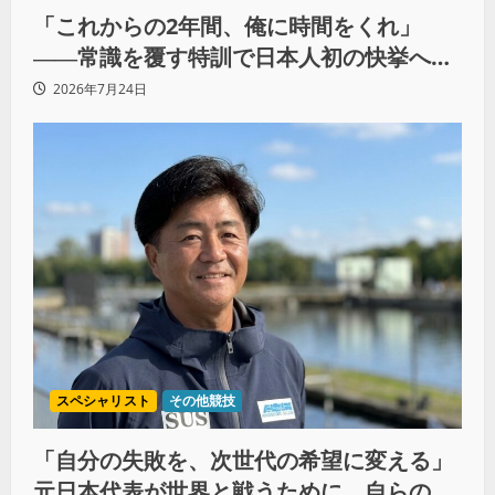
「これからの2年間、俺に時間をくれ」
――常識を覆す特訓で日本人初の快挙へ
（後編）
2026年7月24日
スペシャリスト
その他競技
「自分の失敗を、次世代の希望に変える」
元日本代表が世界と戦うために、自らの過