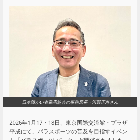
日本障がい者乗馬協会の事務局長・河野正寿さん
2026
年
1
月
17
・
18
日、東京国際交流館・プラザ
平成にて、パラスポーツの普及を目指すイベン