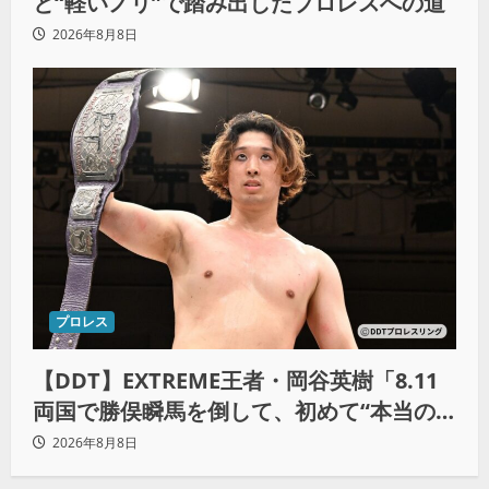
と“軽いノリ”で踏み出したプロレスへの道
2026年8月8日
プロレス
【DDT】EXTREME王者・岡谷英樹「8.11
両国で勝俣瞬馬を倒して、初めて“本当の
王者”になれる」
2026年8月8日