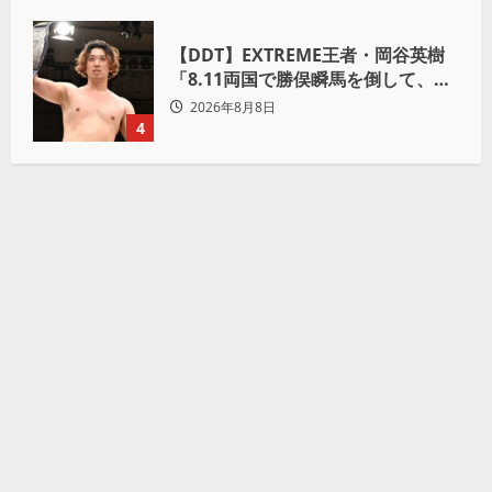
【DDT】EXTREME王者・岡谷英樹
「8.11両国で勝俣瞬馬を倒して、初
めて“本当の王者”になれる」
2026年8月8日
4