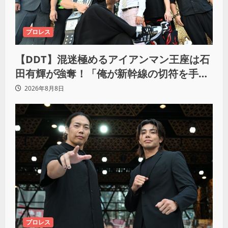
プロレス
【DDT】混迷極めるアイアンマン王座は石
田有輝が強奪！「俺が新幹線の切符を手に
入れるからな！逃げ切るぞ」
2026年8月8日
プロレス