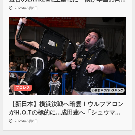
谷英樹を引き出して獲りたい」
2026年8月8日
プロレス
【新日本】横浜決戦へ暗雲！ウルフアロン
がH.O.Tの標的に…成田蓮へ「シュウマイ
にしてやる」と怒り爆発
2026年8月8日