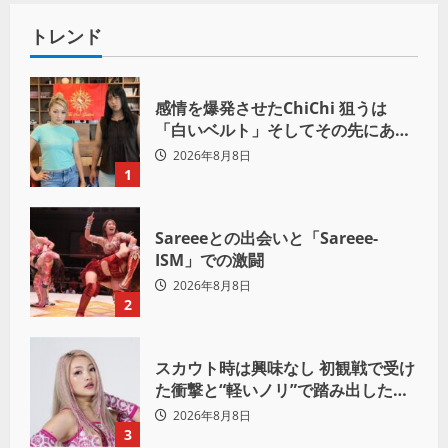
トレンド
感情を爆発させたChiChi 狙うは
「白いベルト」そしてその先にある
世界へ
2026年8月8日
1
Sareeeとの出会いと「Sareee-
ISM」での激闘
2026年8月8日
2
スカウト時は興味なし 初観戦で受け
た衝撃と“軽いノリ”で踏み出したプ
ロレスへの道
2026年8月8日
3