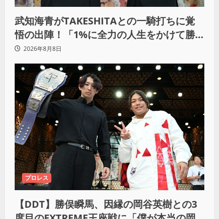
武知海青がTAKESHITAとの一騎打ちに覚
悟の出陣！「1%に全力の人生をかけて勝
ちにいきたい」
2026年8月8日
プロレス
【DDT】勝俣瞬馬、因縁の岡谷英樹との3
度目のEXTREME王座戦に「僕が本当の岡