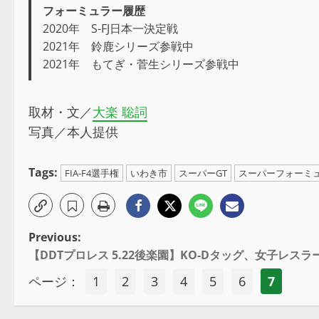
フォーミュラー履歴
2020年 S-FJ日本一決定戦
2021年 鈴鹿シリーズ参戦中
2021年 もてぎ・菅生シリーズ参戦中
取材・文／
大楽 聡詞
写真／本人提供
Tags:
FIA-F4選手権
いわき市
スーパーGT
スーパーフォーミ
Previous:
【DDTプロレス 5.22後楽園】KO-Dタッグ、女子レス
ページ：
1
2
3
4
5
6
7