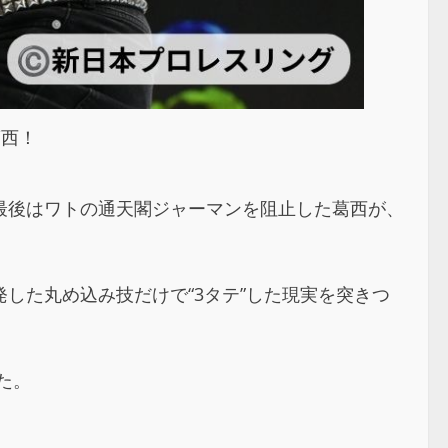
葛西！
最後はワトの通天閣ジャーマンを阻止した葛西が、
した丸め込み技だけで“3タテ”した現実を突きつ
た。