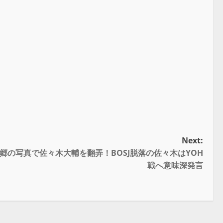
Next:
郷の写真で佐々木大輔を翻弄！BOSJ脱落の佐々木はYOH
戦へ意味深発言