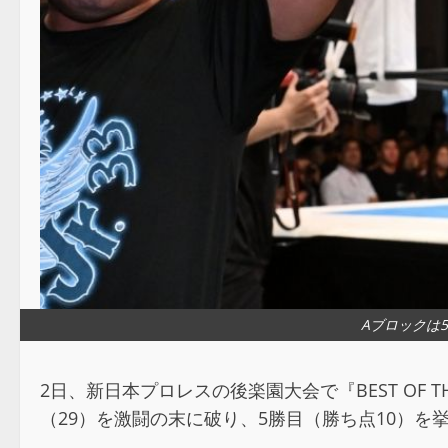
Aブロックは
2日、新日本プロレスの後楽園大会で『BEST OF T
（29）を激闘の末に破り、5勝目（勝ち点10）を