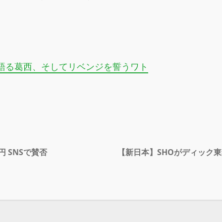
語る葛西、そしてリベンジを誓うワト
 SNSで賛否
【新日本】SHOがディック東