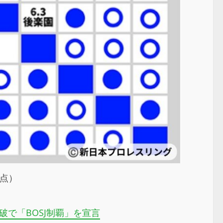
時点）
破で「BOSJ制覇」を宣言