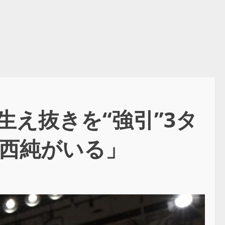
え抜きを“強引”3タ
西純がいる」