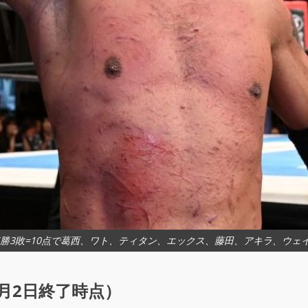
5勝3敗=10点で葛西、ワト、ティタン、エックス、藤田、アキラ、ウェ
取表（6月2日終了時点）