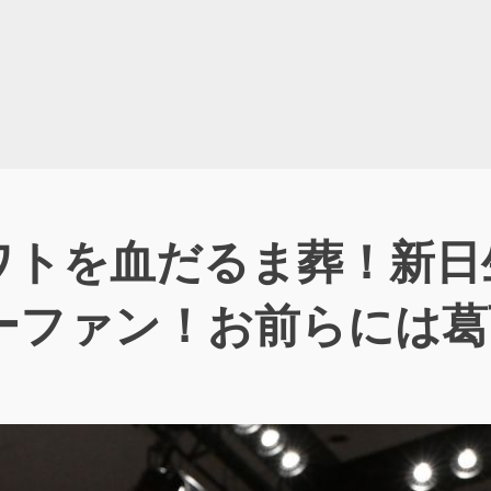
トを血だるま葬！新日生
ーファン！お前らには葛