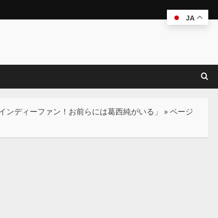
JA
のインディーファン！お前らには葛西純がいる」
»
ページ