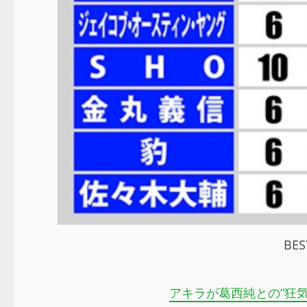
BE
アキラが葛西純との“狂気