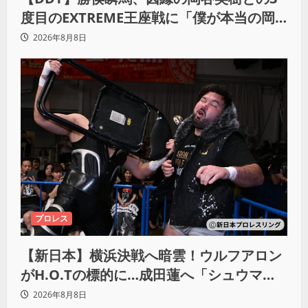
度目のEXTREME王座戦に「僕が本当の岡
谷英樹を引き出して獲りたい」
2026年8月8日
プロレス
【新日本】横浜決戦へ暗雲！ウルフアロン
がH.O.Tの標的に…成田蓮へ「シュウマイ
にしてやる」と怒り爆発
2026年8月8日