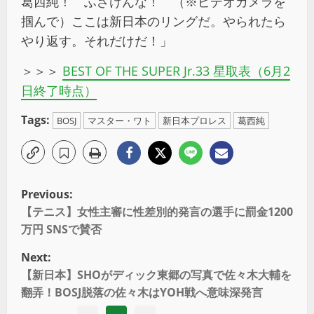
葛西純！ ふざけんな！ （※ビデオカメラを
掴んで）ここは新日本のリングだ。やられたら
やり返す。それだけだ！」
＞＞＞
BEST OF THE SUPER Jr.33 星取表（6月2
日終了時点）
Tags:
BOSJ
マスター・ワト
新日本プロレス
葛西純
Previous:
【テニス】女性主審に性差別的発言の選手に罰金1200
万円 SNSで賛否
Next:
【新日本】SHOがディック東郷の写真で佐々木大輔を
翻弄！BOSJ脱落の佐々木はYOH戦へ意味深発言