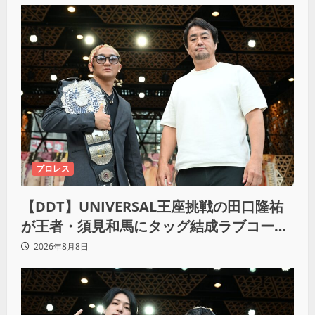
プロレス
【DDT】UNIVERSAL王座挑戦の田口隆祐
が王者・須見和馬にタッグ結成ラブコー
ル！「この試合が終わった後は、丸刈りブ
2026年8月8日
ラザーズで一緒にやっていただければ」