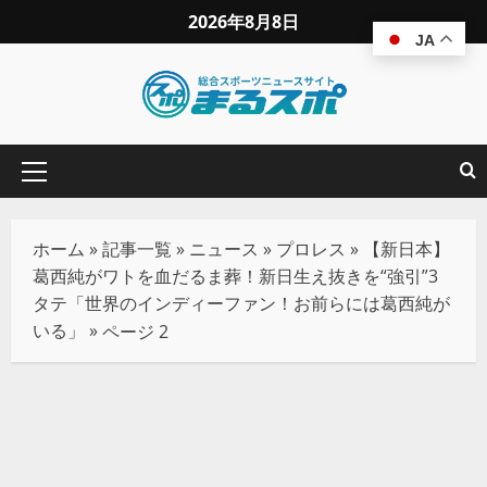
2026年8月8日
JA
ホーム
»
記事一覧
»
ニュース
»
プロレス
»
【新日本】
葛西純がワトを血だるま葬！新日生え抜きを“強引”3
タテ「世界のインディーファン！お前らには葛西純が
いる」
»
ページ 2