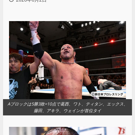
Aブロックは5勝3敗=10点で葛西、ワト、ティタン、エックス、
藤田、アキラ、ウェインが首位タイ