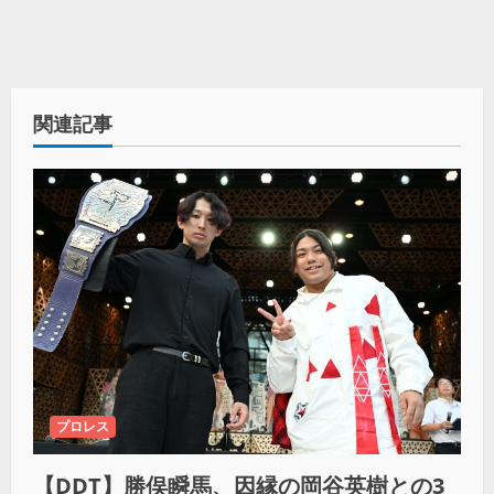
関連記事
プロレス
【DDT】勝俣瞬馬、因縁の岡谷英樹との3