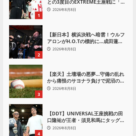
との3度目のEXTREME王座戦に「僕
が本当の岡谷英樹を引き出して獲り
2026年8月8日
たい」
1
【新日本】横浜決戦へ暗雲！ウルフ
アロンがH.O.Tの標的に…成田蓮へ
「シュウマイにしてやる」と怒り爆
2026年8月8日
発
2
【楽天】土壇場の悪夢…守備の乱れ
から痛恨のサヨナラ負けで泥沼の連
敗
2026年8月8日
3
【DDT】UNIVERSAL王座挑戦の田
口隆祐が王者・須見和馬にタッグ結
成ラブコール！「この試合が終わっ
2026年8月8日
た後は、丸刈りブラザーズで一緒に
4