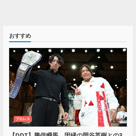
おすすめ
プロレス
【DDT】勝俣瞬馬、因縁の岡谷英樹との3