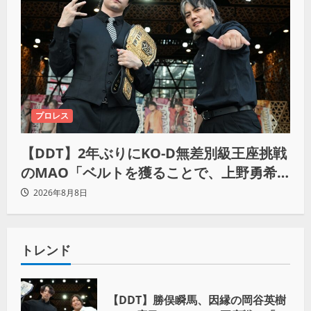
プロレス
【DDT】2年ぶりにKO-D無差別級王座挑戦
のMAO「ベルトを獲ることで、上野勇希
とMAOで一時代あったんだよって残した
2026年8月8日
い」
トレンド
【DDT】勝俣瞬馬、因縁の岡谷英樹