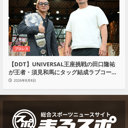
プロレス
【DDT】UNIVERSAL王座挑戦の田口隆祐
が王者・須見和馬にタッグ結成ラブコー
ル！「この試合が終わった後は、丸刈りブ
2026年8月8日
ラザーズで一緒にやっていただければ」