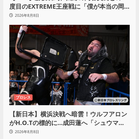
度目のEXTREME王座戦に「僕が本当の岡
谷英樹を引き出して獲りたい」
2026年8月8日
プロレス
【新日本】横浜決戦へ暗雲！ウルフアロン
がH.O.Tの標的に…成田蓮へ「シュウマイ
にしてやる」と怒り爆発
2026年8月8日