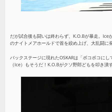
だが試合後も闘いは終わらず、K.O.Bが暴走。I
のナイトメアホールドで首を絞め上げ、大乱闘に発
バックステージに現れたOSKARは「ボコボコに
（Ice）もそうだ！K.O.Bがクソ野郎どもを叩き