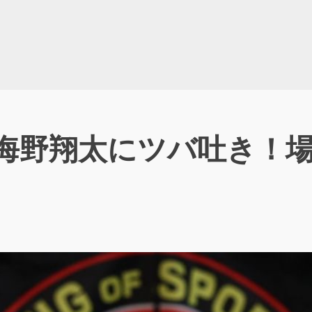
が海野翔太にツバ吐き！