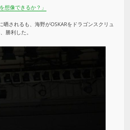
つ姿を想像できるか？」
に晒されるも、海野がOSKARをドラゴンスクリュ
め、勝利した。