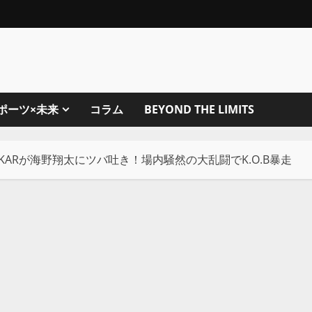
ポーツ×未来
コラム
BEYOND THE LIMITS
KARが海野翔太にツバ吐き！場内騒然の大乱闘でK.O.B暴走