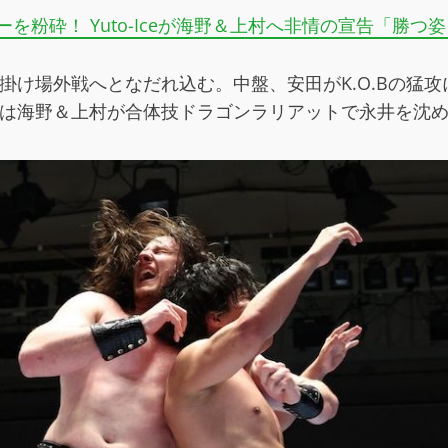
ガーを粉砕！ Yuto-Iceが海野＆上村へ非情の宣告「勝
仕掛け場外戦へとなだれ込む。中盤、安田がK.O.Bの猛攻
後は海野＆上村が合体技ドラゴンラリアットで永井を沈