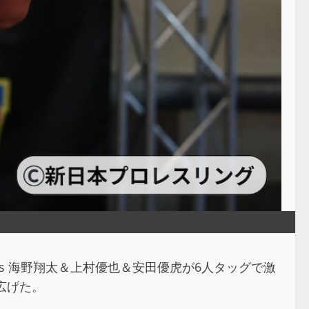
s
海野翔太＆上村優也＆安田優虎が6人タッグで激
広げた。