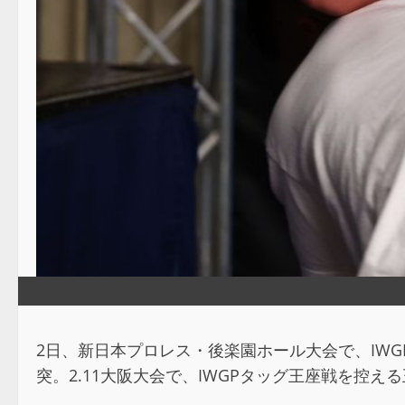
2日、新日本プロレス・後楽園ホール大会で、IWGPタッ
突。2.11大阪大会で、IWGPタッグ王座戦を控え