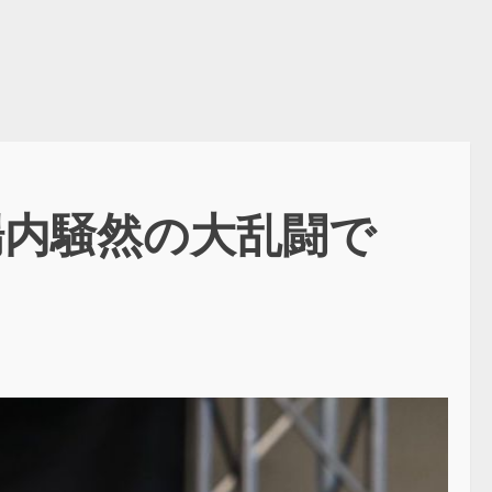
場内騒然の大乱闘で