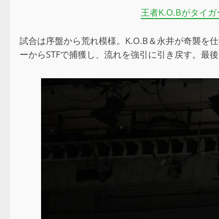
王者K.O.Bがタイ
試合は序盤から荒れ模様。K.O.B＆永井が奇襲を
ーからSTFで捕獲し、流れを強引に引き戻す。最