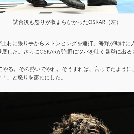
試合後も怒りが収まらなかったOSKAR（左）
ceが上村に張り手からストンピングを連打。海野が助けに
展した。さらにOSKARが海野にツバを吐く暴挙に出る
してやる。その勢いでやれ。そうすれば、言ってたよう
潰す！」と怒りを露わにした。