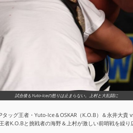
試合後もYuto-Iceの怒りは止まらない。上村と大乱闘に
グ王者・Yuto-Ice＆OSKAR（K.O.B）＆永井大貴
v
る王者K.O.Bと挑戦者の海野＆上村が激しい前哨戦を繰り