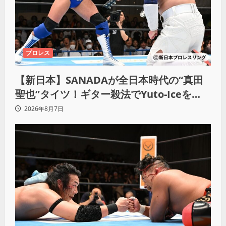
プロレス
【新日本】SANADAが全日本時代の“真田
聖也”タイツ！ギター殺法でYuto-Iceを
KO「俺と闘う時は考えろ。感じるな」
2026年8月7日