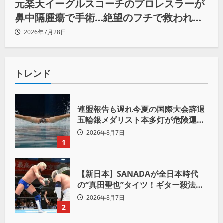
元楽天イーグルスコーチのプロレスラーが
鼻中隔腫瘍で手術…絶望のフチで救われた
リーダーの言葉
2026年7月28日
トレンド
連盟報告も遅れ今夏の国際大会辞退
五輪銀メダリスト本多灯が危険運転
致傷で起訴
2026年8月7日
1
【新日本】SANADAが全日本時代
の“真田聖也”タイツ！ギター殺法で
Yuto-IceをKO「俺と闘う時は考え
2026年8月7日
ろ。感じるな」
2