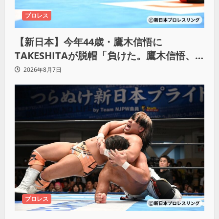
プロレス
【新日本】今年44歳・鷹木信悟に
TAKESHITAが脱帽「負けた。鷹木信悟、
強いわ！」
2026年8月7日
プロレス