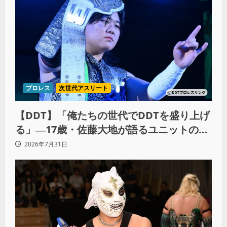
プロレス
次世代アスリート
【DDT】「俺たちの世代でDDTを盛り上げ
る」―17歳・佐藤大地が語るユニットの絆
とシングル王座への飽くなき野望
2026年7月31日