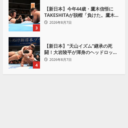
【新日本】今年44歳・鷹木信悟に
TAKESHITAが脱帽「負けた。鷹木信
悟、強いわ！」
2026年8月7日
3
【新日本】“天山イズム”継承の死
闘！大岩陵平が渾身のヘッドロック
で後藤洋央紀からタップ奪取 執念の
2026年8月7日
「リベンジ＆4勝目」
4