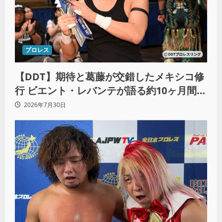
プロレス
【DDT】期待と葛藤が交錯したメキシコ修
行 ビエント・レバンテが語る約10ヶ月間の
苦悩「くすぶっている自分に腹を立ててい
2026年7月30日
る」