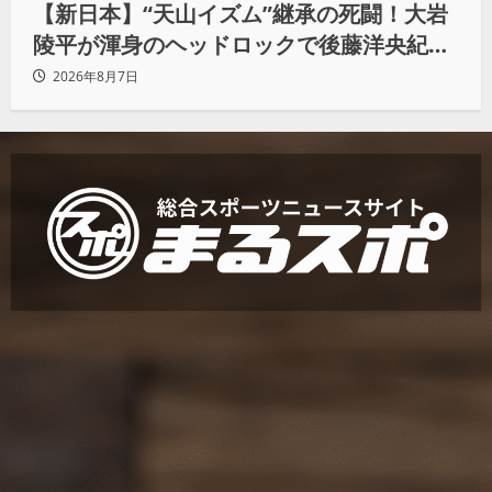
【新日本】“天山イズム”継承の死闘！大岩
陵平が渾身のヘッドロックで後藤洋央紀か
らタップ奪取 執念の「リベンジ＆4勝目」
2026年8月7日