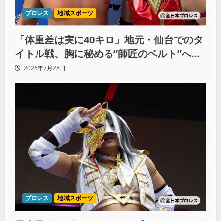
プロレス
地域スポーツ
「体重差は実に40キロ」地元・仙台でのタ
イトル戦、胸に秘める“師匠のベルト”への
想いと同期決戦への決意
2026年7月28日
プロレス
地域スポーツ