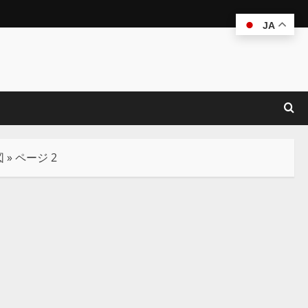
JA
図
»
ページ 2