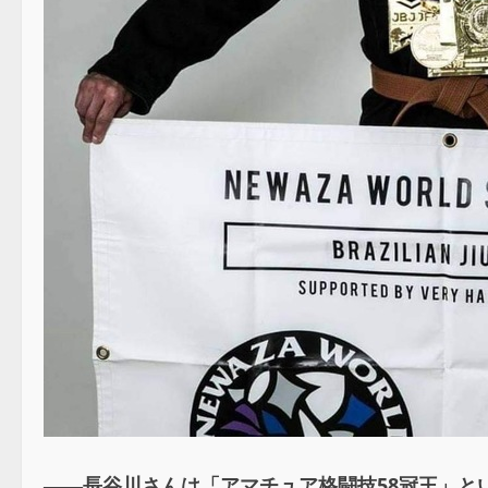
――長谷川さんは「アマチュア格闘技58冠王」と