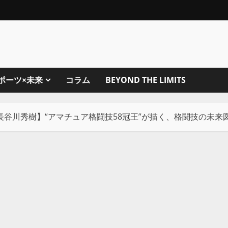
ポーツ×未来
コラム
BEYOND THE LIMITS
長谷川秀樹】“アマチュア格闘技58冠王”が描く、格闘技の未来