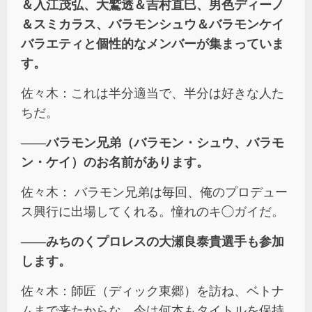
＆入江茂弘、大鷲透＆吉村直巳、男色ディーノ
＆スミカラス、バラモンシュウ＆バラモンケイ
バラエティと個性的なメンバーが集まっていま
す。
佐々木：これは半分適当で、半分は好きな人た
ちだ。
――バラモン兄弟（バラモン・シュウ、バラモ
ン・ケイ）のお名前があります。
佐々木： バラモン兄弟は毎回、俺のプロデュー
ス興行に出場してくれる。憧れのキ◯ガイだ。
――みちのくプロレスの大瀬良泰貴選手も参加
します。
佐々木：師匠（ディック東郷）を訪ね、ベトナ
ムまで来たからな。今は何本もタイトルを保持