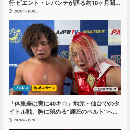
行 ビエント・レバンテが語る約10ヶ月間の
苦悩「くすぶっている自分に腹を立ててい
2026年7月30日
る」
プロレス
地域スポーツ
「体重差は実に40キロ」地元・仙台でのタ
イトル戦、胸に秘める“師匠のベルト”への
想いと同期決戦への決意
2026年7月28日