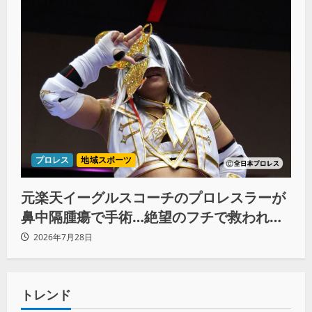
プロレス
地域スポーツ
元楽天イーグルスコーチのプロレスラーが
鼻中隔腫瘍で手術…絶望のフチで救われた
リーダーの言葉
2026年7月28日
トレンド