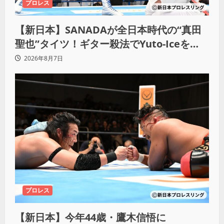
プロレス
【新日本】SANADAが全日本時代の“真田
聖也”タイツ！ギター殺法でYuto-Iceを
KO「俺と闘う時は考えろ。感じるな」
2026年8月7日
プロレス
【新日本】今年44歳・鷹木信悟に