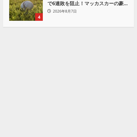
で6連敗を阻止！マッカスカーの豪
快2ランと粘りの継投でオリックス
2026年8月7日
を破る
4