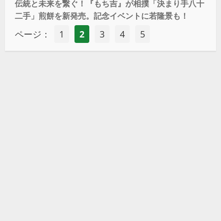
伝統と未来を繋ぐ！『もち吉』が相撲「決まり手八十
二手」煎餅を新発売。記念イベントに若隆景も！
ページ：
1
2
3
4
5