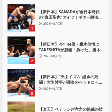
【新日本】SANADAが全日本時代
の“真田聖也”タイツ！ギター殺法で
Yuto-IceをKO「俺と闘う時は考え
2026年8月7日
ろ。感じるな」
1
【新日本】今年44歳・鷹木信悟に
TAKESHITAが脱帽「負けた。鷹木信
悟、強いわ！」
2026年8月7日
2
【新日本】“天山イズム”継承の死
闘！大岩陵平が渾身のヘッドロック
で後藤洋央紀からタップ奪取 執念の
2026年8月7日
「リベンジ＆4勝目」
3
【楽天】ベテラン岸孝之の熟練の技