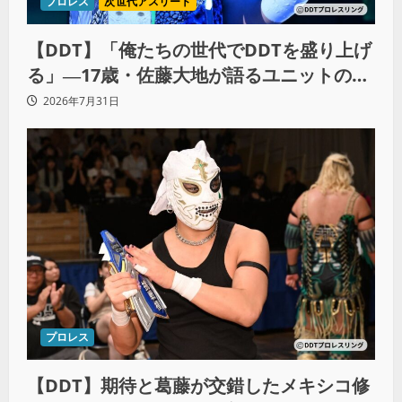
プロレス
次世代アスリート
【DDT】「俺たちの世代でDDTを盛り上げ
る」―17歳・佐藤大地が語るユニットの絆
とシングル王座への飽くなき野望
2026年7月31日
プロレス
【DDT】期待と葛藤が交錯したメキシコ修