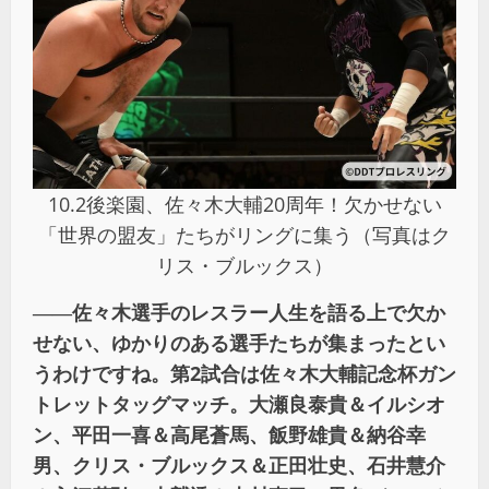
10.2後楽園、佐々木大輔20周年！欠かせない
「世界の盟友」たちがリングに集う（写真はク
リス・ブルックス）
――佐々木選手のレスラー人生を語る上で欠か
せない、ゆかりのある選手たちが集まったとい
うわけですね。第2試合は佐々木大輔記念杯ガン
トレットタッグマッチ。大瀬良泰貴＆イルシオ
ン、平田一喜＆高尾蒼馬、飯野雄貴＆納谷幸
男、クリス・ブルックス＆正田壮史、石井慧介