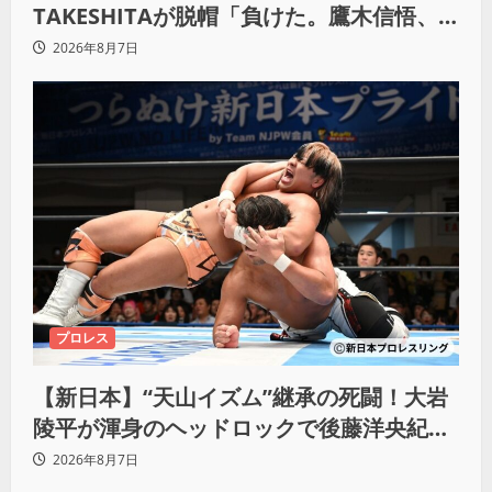
TAKESHITAが脱帽「負けた。鷹木信悟、
強いわ！」
2026年8月7日
プロレス
【新日本】“天山イズム”継承の死闘！大岩
陵平が渾身のヘッドロックで後藤洋央紀か
らタップ奪取 執念の「リベンジ＆4勝目」
2026年8月7日