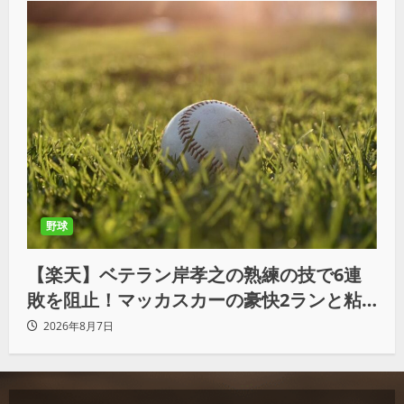
野球
【楽天】ベテラン岸孝之の熟練の技で6連
敗を阻止！マッカスカーの豪快2ランと粘
りの継投でオリックスを破る
2026年8月7日