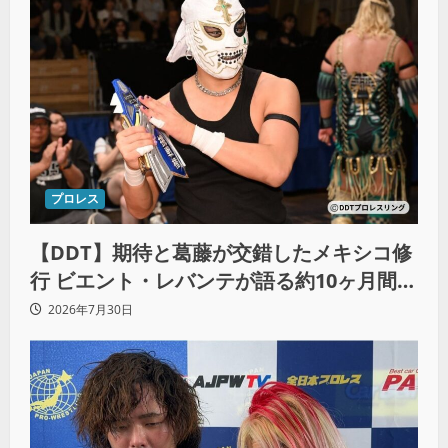
プロレス
【DDT】期待と葛藤が交錯したメキシコ修
行 ビエント・レバンテが語る約10ヶ月間の
苦悩「くすぶっている自分に腹を立ててい
2026年7月30日
る」