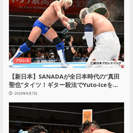
プロレス
【新日本】SANADAが全日本時代の“真田
聖也”タイツ！ギター殺法でYuto-Iceを
KO「俺と闘う時は考えろ。感じるな」
2026年8月7日