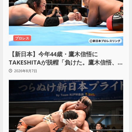
プロレス
【新日本】今年44歳・鷹木信悟に
TAKESHITAが脱帽「負けた。鷹木信悟、
強いわ！」
2026年8月7日