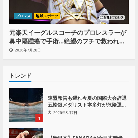
プロレス
地域スポーツ
元楽天イーグルスコーチのプロレスラーが
鼻中隔腫瘍で手術…絶望のフチで救われた
リーダーの言葉
2026年7月28日
トレンド
連盟報告も遅れ今夏の国際大会辞退
五輪銀メダリスト本多灯が危険運転
致傷で起訴
2026年8月7日
1
【新日本】SANADAが全日本時代