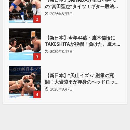
の“真田聖也”タイツ！ギター殺法で
Yuto-IceをKO「俺と闘う時は考え
2026年8月7日
ろ。感じるな」
2
【新日本】今年44歳・鷹木信悟に
TAKESHITAが脱帽「負けた。鷹木信
悟、強いわ！」
2026年8月7日
3
【新日本】“天山イズム”継承の死
闘！大岩陵平が渾身のヘッドロック
で後藤洋央紀からタップ奪取 執念の
2026年8月7日
「リベンジ＆4勝目」
4