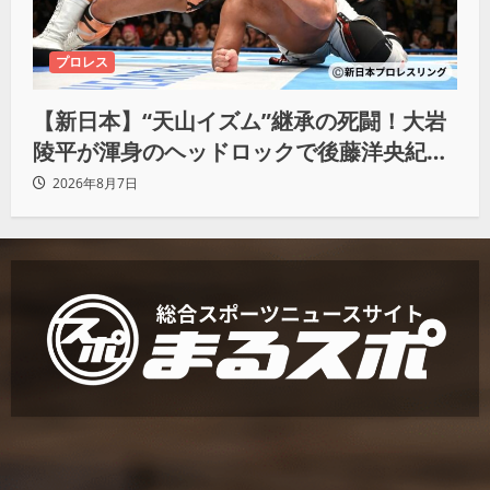
プロレス
【新日本】“天山イズム”継承の死闘！大岩
陵平が渾身のヘッドロックで後藤洋央紀か
らタップ奪取 執念の「リベンジ＆4勝目」
2026年8月7日