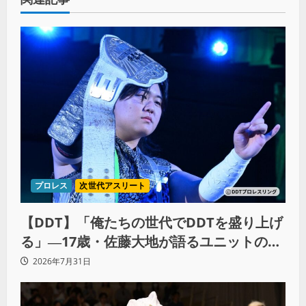
プロレス
次世代アスリート
【DDT】「俺たちの世代でDDTを盛り上げ
る」―17歳・佐藤大地が語るユニットの絆
とシングル王座への飽くなき野望
2026年7月31日