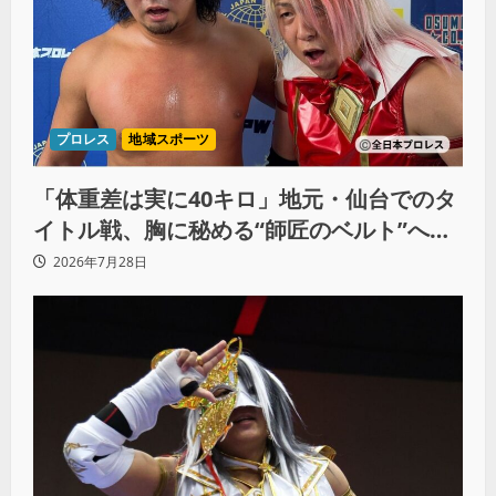
プロレス
地域スポーツ
「体重差は実に40キロ」地元・仙台でのタ
イトル戦、胸に秘める“師匠のベルト”への
想いと同期決戦への決意
2026年7月28日