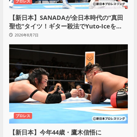
プロレス
【新日本】SANADAが全日本時代の“真田
聖也”タイツ！ギター殺法でYuto-Iceを
KO「俺と闘う時は考えろ。感じるな」
2026年8月7日
プロレス
【新日本】今年44歳・鷹木信悟に