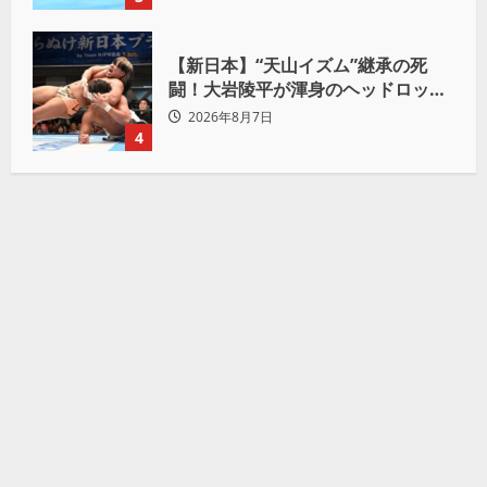
【新日本】“天山イズム”継承の死
闘！大岩陵平が渾身のヘッドロック
で後藤洋央紀からタップ奪取 執念の
2026年8月7日
「リベンジ＆4勝目」
4