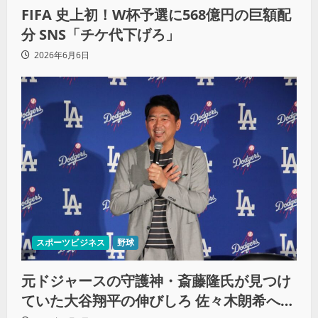
FIFA 史上初！W杯予選に568億円の巨額配
分 SNS「チケ代下げろ」
2026年6月6日
スポーツビジネス
野球
元ドジャースの守護神・斎藤隆氏が見つけ
ていた大谷翔平の伸びしろ 佐々木朗希への