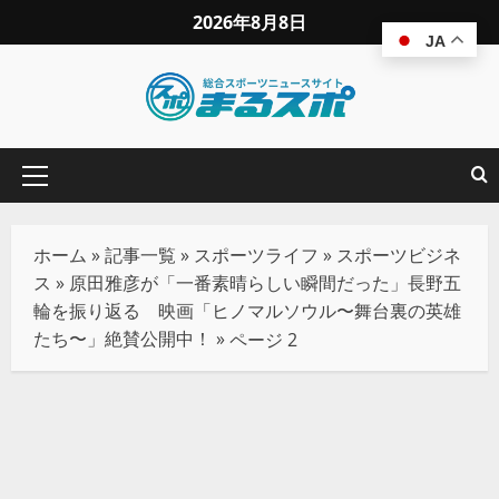
2026年8月8日
JA
ホーム
»
記事一覧
»
スポーツライフ
»
スポーツビジネ
ス
»
原田雅彦が「一番素晴らしい瞬間だった」長野五
輪を振り返る 映画「ヒノマルソウル〜舞台裏の英雄
たち〜」絶賛公開中！
»
ページ 2