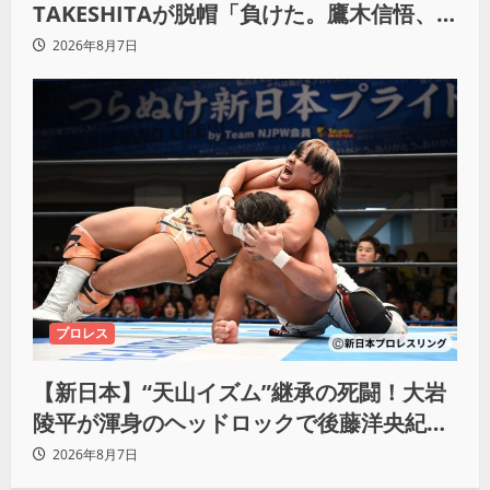
TAKESHITAが脱帽「負けた。鷹木信悟、
強いわ！」
2026年8月7日
プロレス
【新日本】“天山イズム”継承の死闘！大岩
陵平が渾身のヘッドロックで後藤洋央紀か
らタップ奪取 執念の「リベンジ＆4勝目」
2026年8月7日