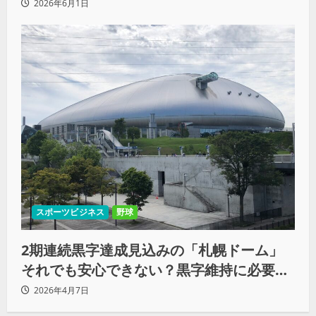
知られざる支援も明かす
2026年6月1日
スポーツビジネス
野球
2期連続黒字達成見込みの「札幌ドーム」
それでも安心できない？黒字維持に必要な
持続的スタジアム運営
2026年4月7日