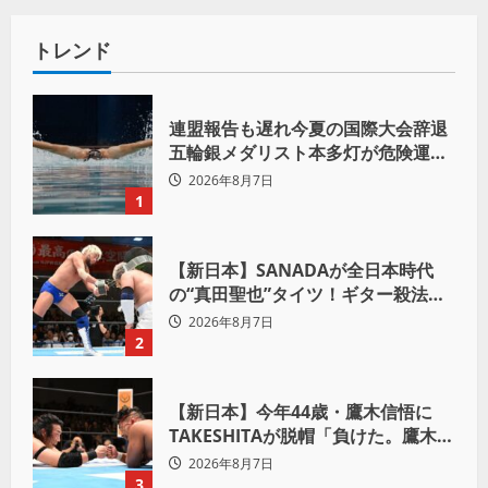
トレンド
連盟報告も遅れ今夏の国際大会辞退
五輪銀メダリスト本多灯が危険運転
致傷で起訴
2026年8月7日
1
【新日本】SANADAが全日本時代
の“真田聖也”タイツ！ギター殺法で
Yuto-IceをKO「俺と闘う時は考え
2026年8月7日
ろ。感じるな」
2
【新日本】今年44歳・鷹木信悟に
TAKESHITAが脱帽「負けた。鷹木信
悟、強いわ！」
2026年8月7日
3