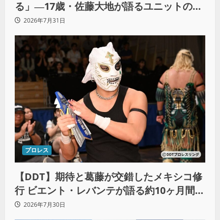
る」―17歳・佐藤大地が語るユニットの絆
とシングル王座への飽くなき野望
2026年7月31日
プロレス
【DDT】期待と葛藤が交錯したメキシコ修
行 ビエント・レバンテが語る約10ヶ月間の
苦悩「くすぶっている自分に腹を立ててい
2026年7月30日
る」