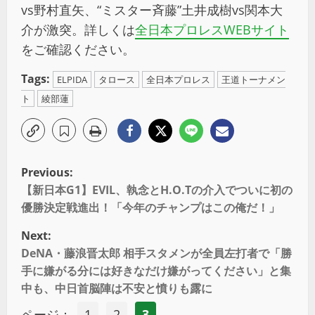
vs野村直矢、“ミスター斉藤”土井成樹vs関本大
介が激突。詳しくは
全日本プロレスWEBサイト
をご確認ください。
Tags:
ELPIDA
タロース
全日本プロレス
王道トーナメン
ト
綾部蓮
Previous:
【新日本G1】EVIL、執念とH.O.Tの介入でついに初の
優勝決定戦進出！「今年のチャンプはこの俺だ！」
Next:
DeNA・藤浪晋太郎 相手スタメンが全員左打者で「勝
手に嫌がる分には好きなだけ嫌がってください」と集
中も、中日首脳陣は不安と憤りも露に
ページ：
1
2
3