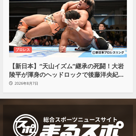
プロレス
【新日本】“天山イズム”継承の死闘！大岩
陵平が渾身のヘッドロックで後藤洋央紀か
らタップ奪取 執念の「リベンジ＆4勝目」
2026年8月7日