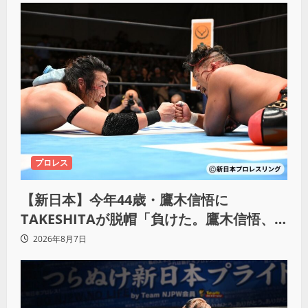
プロレス
【新日本】今年44歳・鷹木信悟に
TAKESHITAが脱帽「負けた。鷹木信悟、
強いわ！」
2026年8月7日