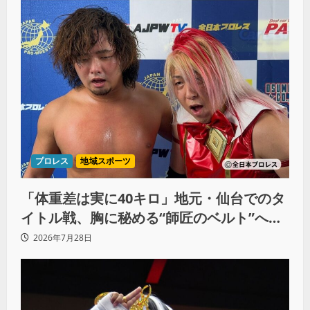
プロレス
地域スポーツ
「体重差は実に40キロ」地元・仙台でのタ
イトル戦、胸に秘める“師匠のベルト”への
想いと同期決戦への決意
2026年7月28日