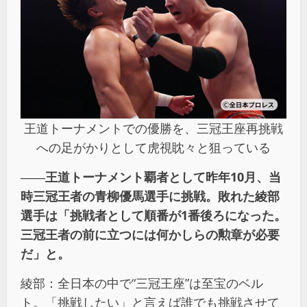
王道トーナメントでの優勝を、三冠王座再挑戦
への足がかりとして虎視眈々と狙っている
――王道トーナメント覇者として昨年10月、当
時三冠王者の青柳優馬選手に挑戦。敗れた綾部
選手は「挑戦者として順番が1番後ろになった。
三冠王者の前に立つには何かしらの勲章が必要
だ」と。
綾部：全日本の中で“三冠王座”は至宝のベル
ト。「挑戦したい」と言えば誰でも挑戦させて