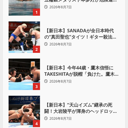
致傷で起訴
2026年8月7日
1
【新日本】SANADAが全日本時代
の“真田聖也”タイツ！ギター殺法で
Yuto-IceをKO「俺と闘う時は考え
2026年8月7日
ろ。感じるな」
2
【新日本】今年44歳・鷹木信悟に
TAKESHITAが脱帽「負けた。鷹木信
悟、強いわ！」
2026年8月7日
3
【新日本】“天山イズム”継承の死
闘！大岩陵平が渾身のヘッドロック
で後藤洋央紀からタップ奪取 執念の
2026年8月7日
「リベンジ＆4勝目」
4