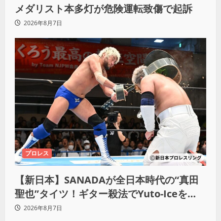
メダリスト本多灯が危険運転致傷で起訴
2026年8月7日
プロレス
【新日本】SANADAが全日本時代の“真田
聖也”タイツ！ギター殺法でYuto-Iceを
KO「俺と闘う時は考えろ。感じるな」
2026年8月7日