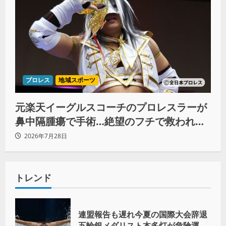
プロレス
地域スポーツ
元楽天イーグルスコーチのプロレスラーが
鼻中隔腫瘍で手術…絶望のフチで救われた
リーダーの言葉
2026年7月28日
トレンド
連盟報告も遅れ今夏の国際大会辞退
五輪銀メダリスト本多灯が危険運転