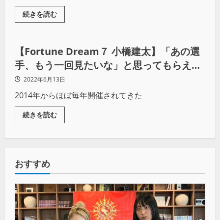
続きを読む
プロレス
【Fortune Dream７ 小橋建太】「あの選
手、もう一回見たいな」と思ってもらえる
のが「Fortune Dream」の良さ
2022年6月13日
2014年からほぼ毎年開催されてきた
続きを読む
おすすめ