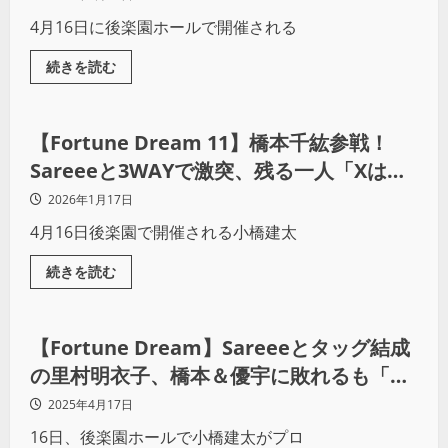
4月16日に後楽園ホールで開催される
続きを読む
プロレス
【Fortune Dream 11】橋本千紘参戦！
Sareeeと3WAYで激突、残る一人「Xは誰
だ？」
2026年1月17日
4月16日後楽園で開催される小橋建太
続きを読む
プロレス
【Fortune Dream】Sareeeとタッグ結成
の里村明衣子、橋本＆優宇に敗れるも「最
後の最後まで試合ができて本当に感謝して
2025年4月17日
ます」
16日、後楽園ホールで小橋建太がプロ