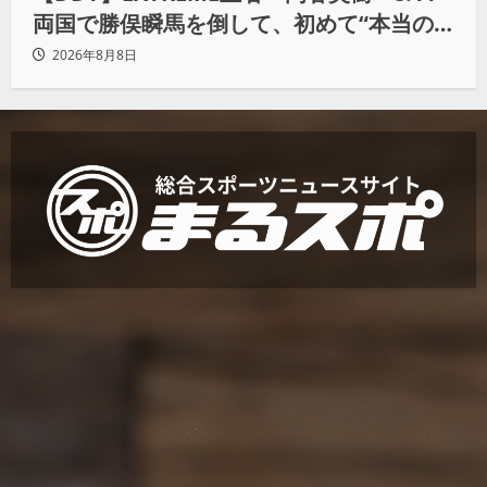
両国で勝俣瞬馬を倒して、初めて“本当の
王者”になれる」
2026年8月8日