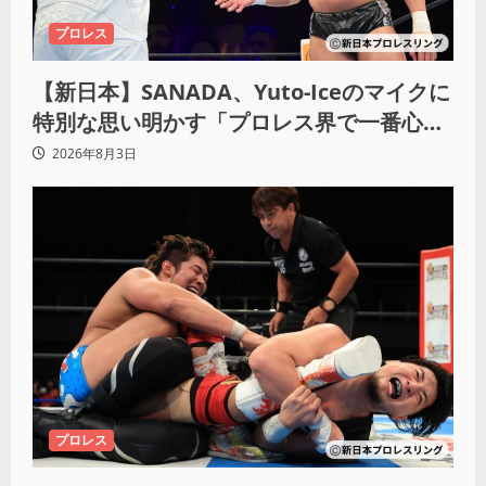
プロレス
【新日本】SANADA、Yuto-Iceのマイクに
特別な思い明かす「プロレス界で一番心に
響きました」
2026年8月3日
プロレス