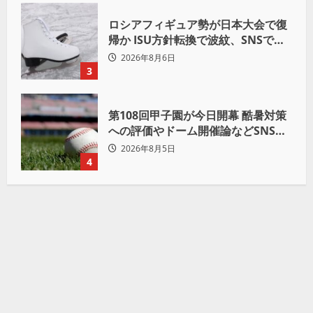
ロシアフィギュア勢が日本大会で復
帰か ISU方針転換で波紋、SNSでは
賛否両論
2026年8月6日
3
第108回甲子園が今日開幕 酷暑対策
への評価やドーム開催論などSNSで
議論も
2026年8月5日
4