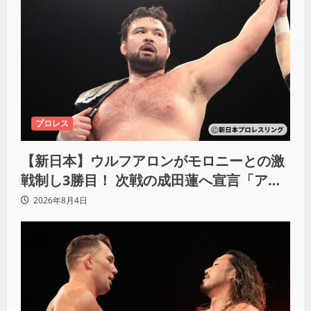
プロレス
【新日本】ウルフアロンがモロニーとの激
戦制し3勝目！ 次戦の成田蓮へ宣言「アイ
ツの王道を俺の王道でぶち壊す」
2026年8月4日