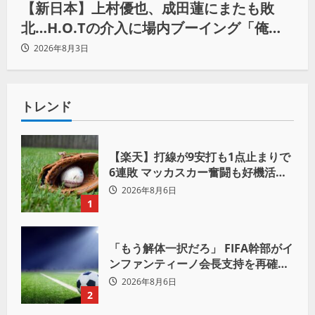
【新日本】上村優也、成田蓮にまたも敗
北…H.O.Tの介入に場内ブーイング「俺が
闘いたい蓮じゃない！」
2026年8月3日
トレンド
【楽天】打線が9安打も1点止まりで
6連敗 マッカスカー奮闘も好機活か
せず借金「22」
2026年8月6日
1
「もう解体一択だろ」 FIFA幹部がイ
ンファンティーノ会長支持を再確認
も 批判収まらず
2026年8月6日
2