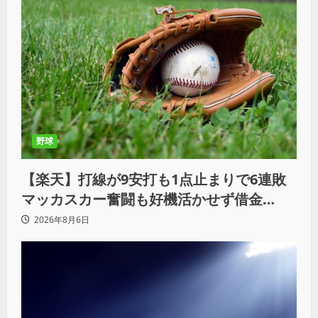
野球
【楽天】打線が9安打も1点止まりで6連敗
マッカスカー奮闘も好機活かせず借金
「22」
2026年8月6日