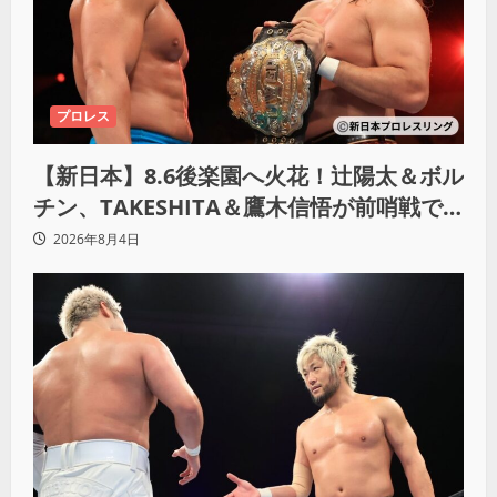
プロレス
【新日本】8.6後楽園へ火花！辻陽太＆ボル
チン、TAKESHITA＆鷹木信悟が前哨戦で
激突
2026年8月4日