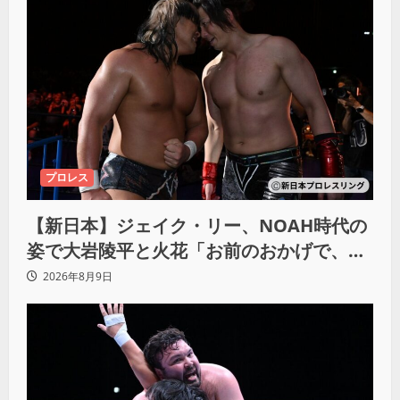
プロレス
【新日本】ジェイク・リー、NOAH時代の
姿で大岩陵平と火花「お前のおかげで、忘
れてたもの思い出したわ」
2026年8月9日