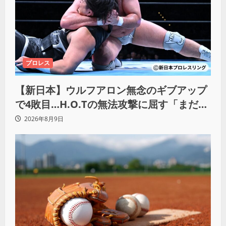
プロレス
【新日本】ウルフアロン無念のギブアップ
で4敗目…H.O.Tの無法攻撃に屈す「まだま
だ俺自身の力はこんなもんだなって」
2026年8月9日