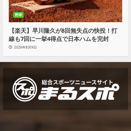
野球
【楽天】早川隆久が8回無失点の快投！打
線も7回に一挙4得点で日本ハムを完封
2026年8月9日