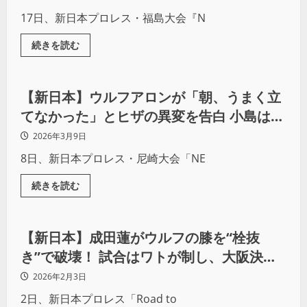
17日、新日本プロレス・福島大会『N
続きを読む
プロレス
【新日本】ウルフアロンが「朝、うまく立
てなかった」とヒザの異変を告白 小島は成
田との前哨戦に勝利！
2026年3月9日
8日、新日本プロレス・尼崎大会「NE
続きを読む
プロレス
【新日本】成田蓮がウルフの膝を“栓抜
き”で破壊！ 試合はワトが制し、大阪決戦
へ向けジュニア＆NEVER両戦線が激化
2026年2月3日
2日、新日本プロレス「Road to