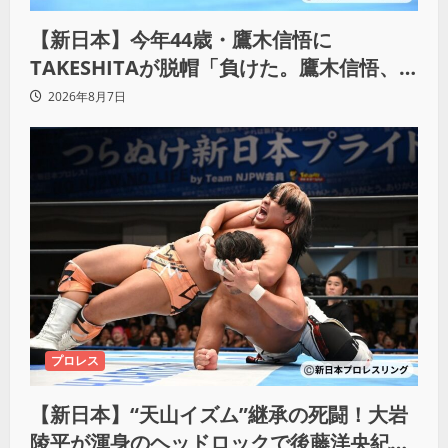
【新日本】今年44歳・鷹木信悟に
TAKESHITAが脱帽「負けた。鷹木信悟、
強いわ！」
2026年8月7日
プロレス
【新日本】“天山イズム”継承の死闘！大岩
陵平が渾身のヘッドロックで後藤洋央紀か