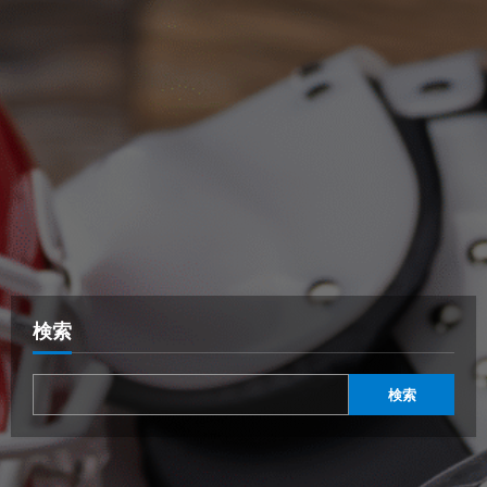
検索
検索