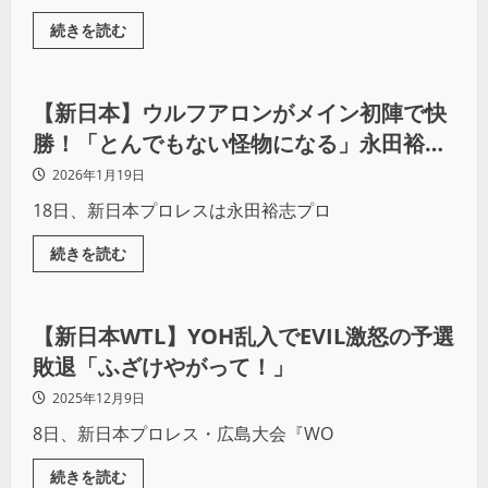
続きを読む
プロレス
【新日本】ウルフアロンがメイン初陣で快
勝！「とんでもない怪物になる」永田裕志
が絶賛
2026年1月19日
18日、新日本プロレスは永田裕志プロ
続きを読む
プロレス
【新日本WTL】YOH乱入でEVIL激怒の予選
敗退「ふざけやがって！」
2025年12月9日
8日、新日本プロレス・広島大会『WO
続きを読む