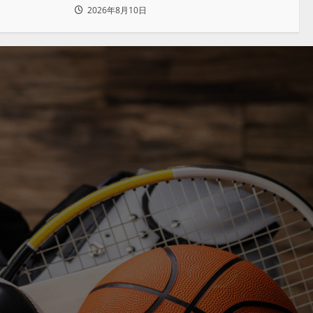
)小バエと一
2026年8月10日