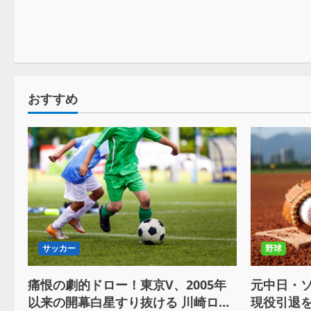
おすすめ
サッカー
野球
痛恨の劇的ドロー！東京V、2005年
元中日・
以来の開幕白星すり抜ける 川崎ロマ
現役引退を