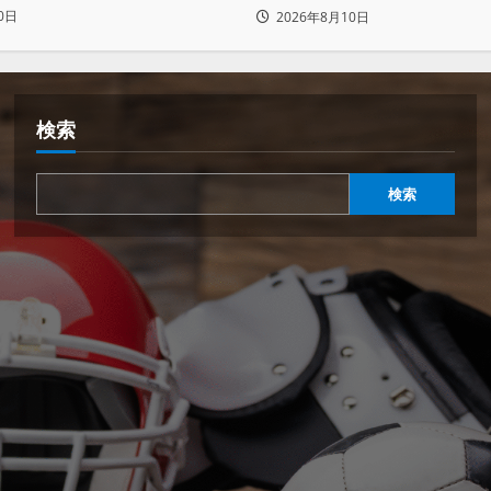
」
は俺の胸毛にカラム(絡む
0日
2026年8月10日
緒だ」
検索
検索