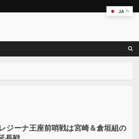
JA
スタ】レジーナ王座前哨戦は宮崎＆倉垣組の
延長戦