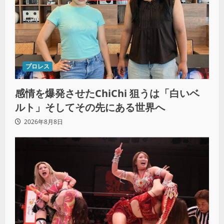
プロレス
感情を爆発させたChiChi 狙うは「白いベ
ルト」そしてその先にある世界へ
2026年8月8日