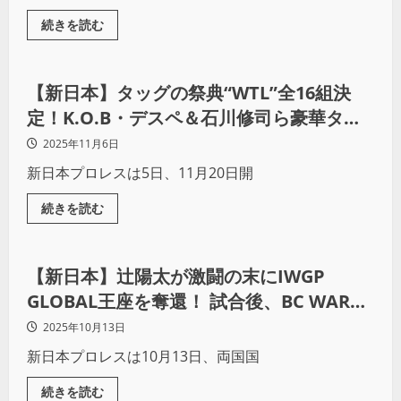
続きを読む
プロレス
【新日本】タッグの祭典“WTL”全16組決
定！K.O.B・デスペ＆石川修司ら豪華タッ
グ集結
2025年11月6日
新日本プロレスは5日、11月20日開
続きを読む
プロレス
【新日本】辻陽太が激闘の末にIWGP
GLOBAL王座を奪還！ 試合後、BC WAR
DOGSとの電撃合体！
2025年10月13日
新日本プロレスは10月13日、両国国
続きを読む