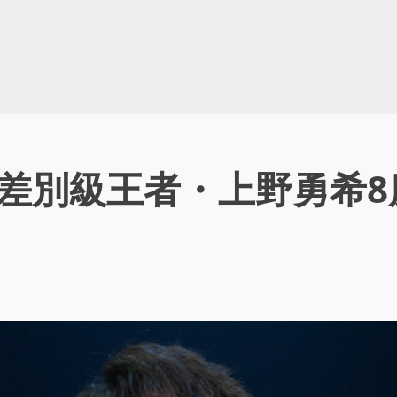
-D無差別級王者・上野勇
」