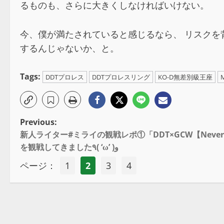
るものも、さらに大きくしなければいけない。
今、僕が満たされていると感じるなら、 リスク
するんじゃないか、と。
Tags:
DDTプロレス
DDTプロレスリング
KO-D無差別級王座
Previous:
新人ライター#ミライの観戦レポ①「DDT×GCW【Never End
を観戦してきました٩( ‘ω’ )و
ページ：
1
2
3
4