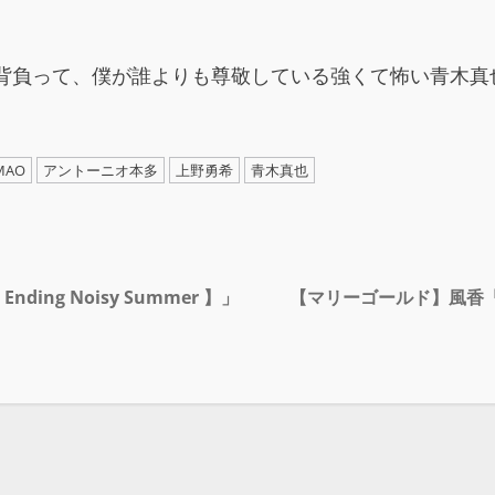
を背負って、僕が誰よりも尊敬している強くて怖い青木真
MAO
アントーニオ本多
上野勇希
青木真也
ing Noisy Summer 】」
【マリーゴールド】風香「