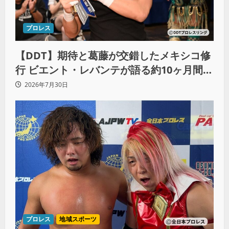
プロレス
【DDT】期待と葛藤が交錯したメキシコ修
行 ビエント・レバンテが語る約10ヶ月間の
苦悩「くすぶっている自分に腹を立ててい
2026年7月30日
る」
プロレス
地域スポーツ