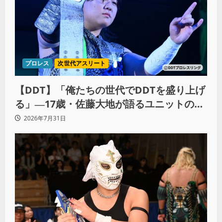
プロレス
次世代アスリート
【DDT】「俺たちの世代でDDTを盛り上げ
る」―17歳・佐藤大地が語るユニットの絆
とシングル王座への飽くなき野望
2026年7月31日