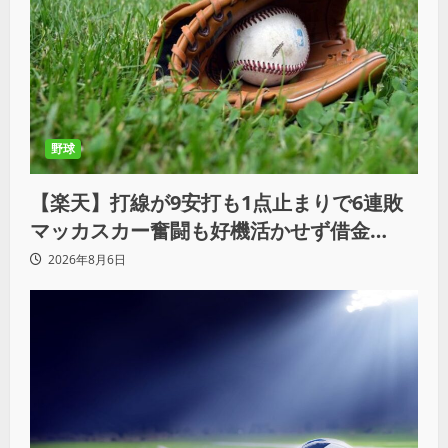
野球
【楽天】打線が9安打も1点止まりで6連敗
マッカスカー奮闘も好機活かせず借金
「22」
2026年8月6日