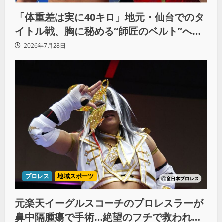
「体重差は実に40キロ」地元・仙台でのタ
イトル戦、胸に秘める“師匠のベルト”への
想いと同期決戦への決意
2026年7月28日
プロレス
地域スポーツ
元楽天イーグルスコーチのプロレスラーが
鼻中隔腫瘍で手術…絶望のフチで救われた