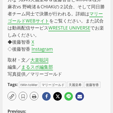
麻衣vs 野崎渚＆CHIAKIの２試合、そして同日勝
者チーム同士で決勝が行われる。詳細は
マリー
ゴールドWEBサイト
をご覧ください。また試合
は動画配信サービス
WRESTLE UNIVERSE
でお楽
しみください。
◆後藤智香
X
◇後藤智香
Instagram
取材・文／
大楽聡詞
編集／
まるスポ編集部
写真提供／マリーゴールド
Tags:
tWin toWer
マリーゴールド
天麗皇希
後藤智香
Previous: