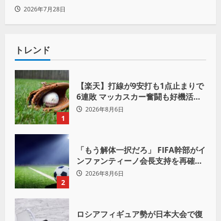
リーダーの言葉
2026年7月28日
トレンド
【楽天】打線が9安打も1点止まりで
6連敗 マッカスカー奮闘も好機活か
せず借金「22」
2026年8月6日
1
「もう解体一択だろ」 FIFA幹部がイ
ンファンティーノ会長支持を再確認
も 批判収まらず
2026年8月6日
2
ロシアフィギュア勢が日本大会で復