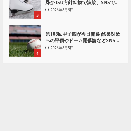
帰か ISU方針転換で波紋、SNSでは
賛否両論
2026年8月6日
3
第108回甲子園が今日開幕 酷暑対策
への評価やドーム開催論などSNSで
議論も
2026年8月5日
4