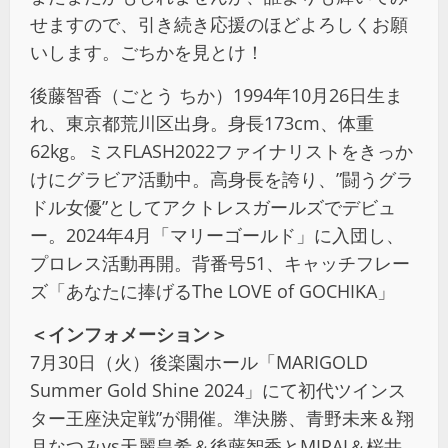
せますので、引き続き応援のほどよろしくお願
いします。ごちかを見とけ！
後藤智香（ごとう ちか）1994年10月26日生ま
れ、東京都荒川区出身。身長173cm、体重
62kg。ミスFLASH2022ファイナリストをきっか
けにグラビア活動中。高身長を誇り、”闘うグラ
ドル女優”としてアクトレスガールズでデビュ
ー。2024年4月「マリーゴールド」に入団し、
プロレス活動再開。背番号51、キャッチフレー
ズ「あなたに捧げるThe LOVE of GOCHIKA」
＜インフォメーション＞
7月30日（火）後楽園ホール「MARIGOLD
Summer Gold Shine 2024」にて初代ツインス
ター王座決定戦”が開催。準決勝、青野未来＆翔
月なつみvs天麗皇希＆後藤智香とMIRAI＆桜井