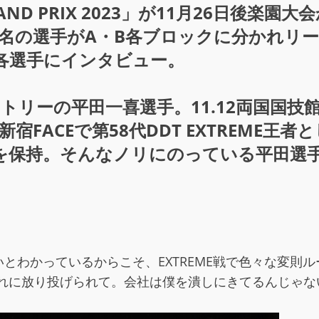
ND PRIX 2023」が11月26日後楽園
2名の選手がA・B各ブロックに分かれリ
各選手にインタビュー。
ントリーの平田一喜選手。11.12両国国
宿FACEで第58代DDT EXTREME王
を保持。そんなノリにのっている平田選手
とわかっているからこそ、EXTREME戦で色々な変則
群れに放り投げられて。会社は僕を潰しにきてるんじゃな