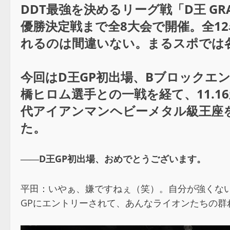
DDT最強を決めるリーグ戦「D王 GRA
優勝決定戦まで全8大会で開催。全1
れるのは間違いない。まるスポでは
今回はD王GP初出場、Bブロックエ
橋ヒロム選手との一戦を経て、11.16新
代アイアンマンヘビーメタル級王座
た。
――D王GP初出場、おめでとうございます。
平田：いやぁ、嫌ですねぇ（笑）。自分が強くない
GPにエントリーされて、あんなライオンたちの