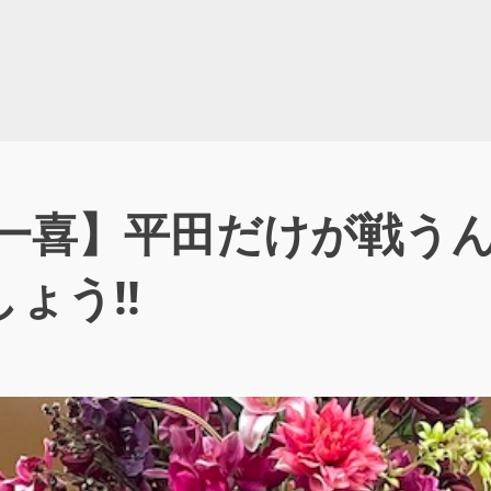
田一喜】平田だけが戦う
ょう!!