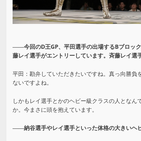
――今回のD王GP、平田選手の出場するBブロッ
藤レイ選手がエントリーしています。斉藤レイ選手
平田：勘弁していただきたいですね。真っ向勝負
ないですよね。
しかもレイ選手とかのヘビー級クラスの人となん
か。今まさに頭を抱えています。
――納谷選手やレイ選手といった体格の大きいヘ