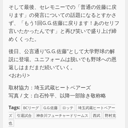
そして最後、セレモニーでの「普通の佐藤に戻
ります」の発言についての話題になるとすかさ
ず、「もう1回G.G.佐藤に戻ります！あのセリフ
言いたかったんです」と再び笑いで盛り上げ締
めくくった。
後日、公言通り”G.G.佐藤”として大学野球の解
説に登場。ユニフォームは脱いでも野球への恩
返しはまだまだ続いていく。
<おわり>
取材協力：埼玉武蔵ヒートベアーズ
写真 / 文：白石怜平、以降一部除き敬称略
Tags:
BCリーグ
G.G.佐藤
ロッテ
埼玉武蔵ヒートベアー
ズ
引退試合
神奈川フューチャードリームス
西武
野村克
也