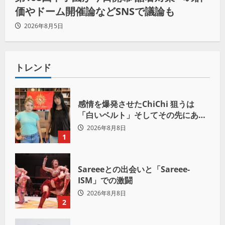
価やドーム開催論などSNSで議論も
2026年8月5日
トレンド
感情を爆発させたChiChi 狙うは
「白いベルト」そしてその先にある
世界へ
2026年8月8日
1
Sareeeとの出会いと「Sareee-
ISM」での激闘
2026年8月8日
2