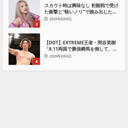
スカウト時は興味なし 初観戦で受け
た衝撃と“軽いノリ”で踏み出したプ
ロレスへの道
2026年8月8日
3
【DDT】EXTREME王者・岡谷英樹
「8.11両国で勝俣瞬馬を倒して、初
めて“本当の王者”になれる」
2026年8月8日
4