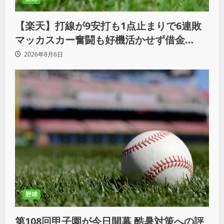
【楽天】打線が9安打も1点止まりで6連敗
マッカスカー奮闘も好機活かせず借金
「22」
2026年8月6日
野球
第108回甲子園が今日開幕 酷暑対策への評