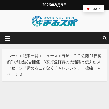
2026年8月9日
JA
ホーム
»
記事一覧
»
ニュース
»
野球
»
G.G.佐藤 ”1日契
約”で引退試合開催！3安打猛打賞の大活躍と伝えたメ
ッセージ「諦めることなくチャレンジを」（後編）
»
ページ 3