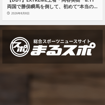
両国で勝俣瞬馬を倒して、初めて“本当の
王者”になれる」
2026年8月8日