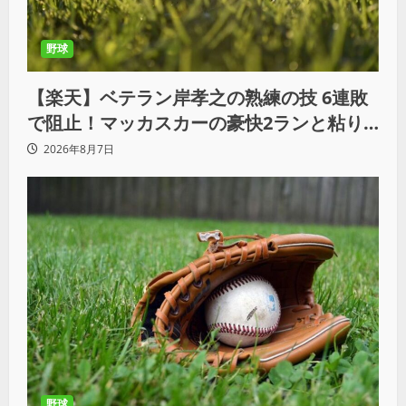
野球
【楽天】ベテラン岸孝之の熟練の技 6連敗
で阻止！マッカスカーの豪快2ランと粘り
の継投でオリックスを破る
2026年8月7日
野球