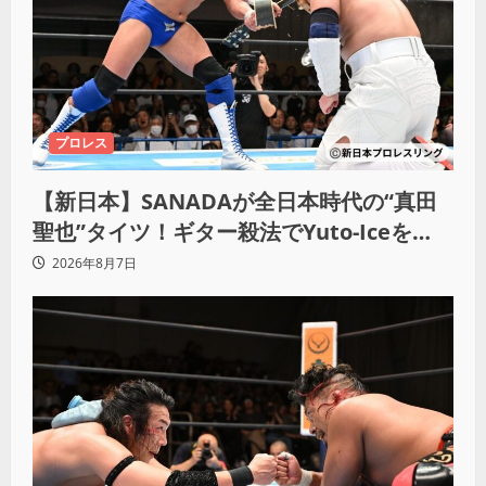
プロレス
【新日本】SANADAが全日本時代の“真田
聖也”タイツ！ギター殺法でYuto-Iceを
KO「俺と闘う時は考えろ。感じるな」
2026年8月7日