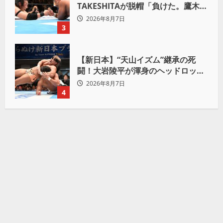
TAKESHITAが脱帽「負けた。鷹木信
悟、強いわ！」
2026年8月7日
3
【新日本】“天山イズム”継承の死
闘！大岩陵平が渾身のヘッドロック
で後藤洋央紀からタップ奪取 執念の
2026年8月7日
「リベンジ＆4勝目」
4