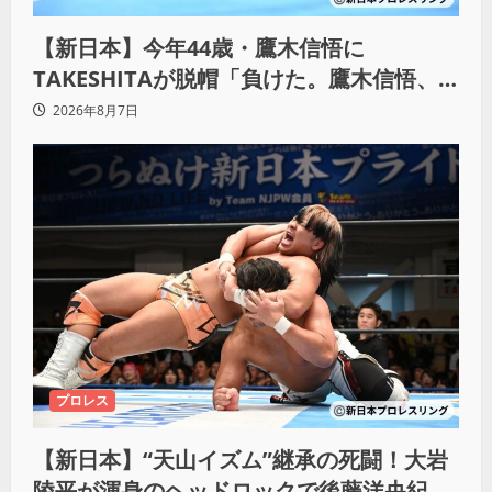
【新日本】今年44歳・鷹木信悟に
TAKESHITAが脱帽「負けた。鷹木信悟、
強いわ！」
2026年8月7日
プロレス
【新日本】“天山イズム”継承の死闘！大岩
陵平が渾身のヘッドロックで後藤洋央紀か