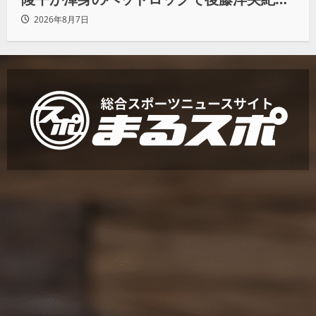
らタップ奪取 執念の「リベンジ＆4勝目」
2026年8月7日