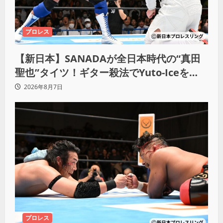
プロレス
【新日本】SANADAが全日本時代の“真田
聖也”タイツ！ギター殺法でYuto-Iceを
KO「俺と闘う時は考えろ。感じるな」
2026年8月7日
プロレス