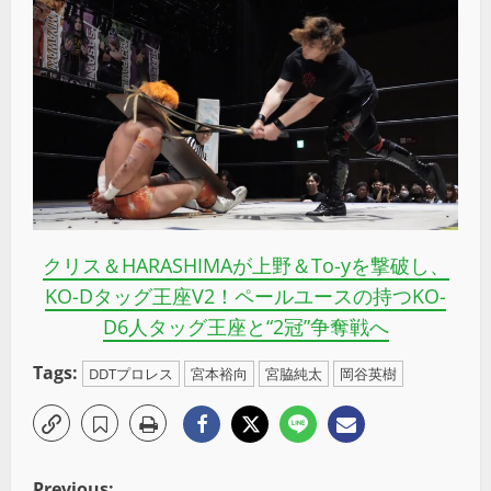
クリス＆HARASHIMAが上野＆To-yを撃破し、
KO-Dタッグ王座V2！ペールユースの持つKO-
D6人タッグ王座と“2冠”争奪戦へ
Tags:
DDTプロレス
宮本裕向
宮脇純太
岡谷英樹
Previous: