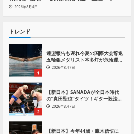
ツの王道を俺の王道でぶち壊す」
2026年8月4日
トレンド
連盟報告も遅れ今夏の国際大会辞退
五輪銀メダリスト本多灯が危険運転
致傷で起訴
2026年8月7日
1
【新日本】SANADAが全日本時代
の“真田聖也”タイツ！ギター殺法で
Yuto-IceをKO「俺と闘う時は考え
2026年8月7日
ろ。感じるな」
2
【新日本】今年44歳・鷹木信悟に