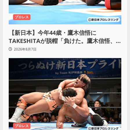
プロレス
【新日本】今年44歳・鷹木信悟に
TAKESHITAが脱帽「負けた。鷹木信悟、
強いわ！」
2026年8月7日
プロレス