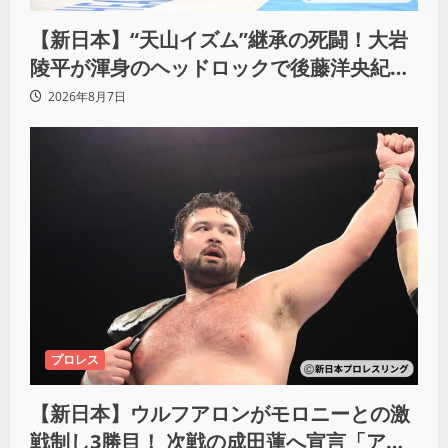
【新日本】“天山イズム”継承の死闘！大岩
陵平が渾身のヘッドロックで後藤洋央紀か
らタップ奪取 執念の「リベンジ＆4勝目」
2026年8月7日
プロレス
【新日本】ウルフアロンがモロニーとの激
戦制し3勝目！ 次戦の成田蓮へ宣言「アイ