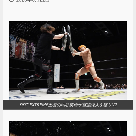
DDT EXTREME王者の岡谷英樹が宮脇純太を破りV2