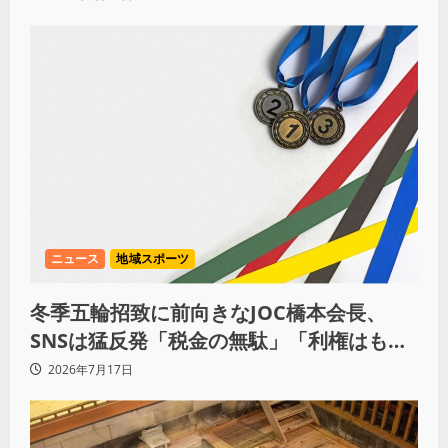
「強さを見せつける」
ニュース
地域スポーツ
冬季五輪招致に前向きなJOC橋本会長、
SNSは猛反発「税金の無駄」「利権はもう
いい」
2026年7月17日