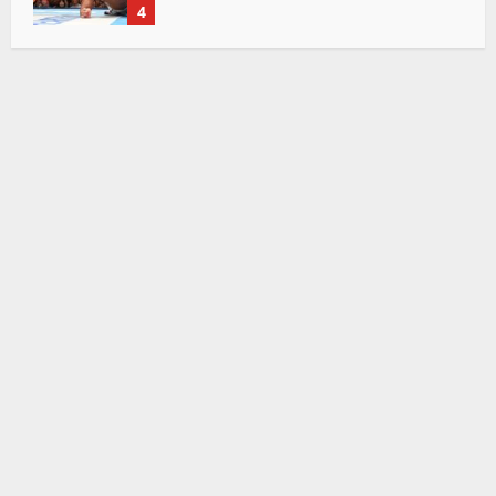
「リベンジ＆4勝目」
4