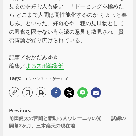
見るのを好む人も多い」「ドーピングを極めた
ら どこまで人間は高性能化するのか ちょっと楽
しみ」といった、好奇心や一種の見世物として
の興奮を隠せない肯定派の意見も散見され、賛
否両論が繰り広げられている。
記事／おかだみゆき
編集／
まるスポ編集部
Tags:
エンハンスト・ゲームズ
Previous:
前田健太の苦闘と新助っ人ウレーニャの光――試練の
開幕2ヶ月、三木楽天の現在地