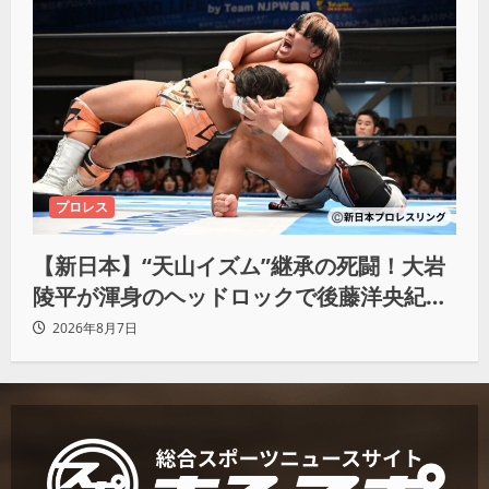
プロレス
【新日本】“天山イズム”継承の死闘！大岩
陵平が渾身のヘッドロックで後藤洋央紀か
らタップ奪取 執念の「リベンジ＆4勝目」
2026年8月7日