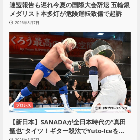
連盟報告も遅れ今夏の国際大会辞退 五輪銀
メダリスト本多灯が危険運転致傷で起訴
2026年8月7日
プロレス
【新日本】SANADAが全日本時代の“真田
聖也”タイツ！ギター殺法でYuto-Iceを
KO「俺と闘う時は考えろ。感じるな」
2026年8月7日