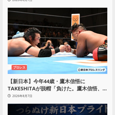
プロレス
【新日本】今年44歳・鷹木信悟に
TAKESHITAが脱帽「負けた。鷹木信悟、
強いわ！」
2026年8月7日