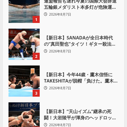
連盟報告も遅れ今夏の国際大会辞退
五輪銀メダリスト本多灯が危険運転
致傷で起訴
2026年8月7日
1
【新日本】SANADAが全日本時代
の“真田聖也”タイツ！ギター殺法で
Yuto-IceをKO「俺と闘う時は考え
2026年8月7日
ろ。感じるな」
2
【新日本】今年44歳・鷹木信悟に
TAKESHITAが脱帽「負けた。鷹木信
悟、強いわ！」
2026年8月7日
3
【新日本】“天山イズム”継承の死
闘！大岩陵平が渾身のヘッドロック
で後藤洋央紀からタップ奪取 執念の
2026年8月7日