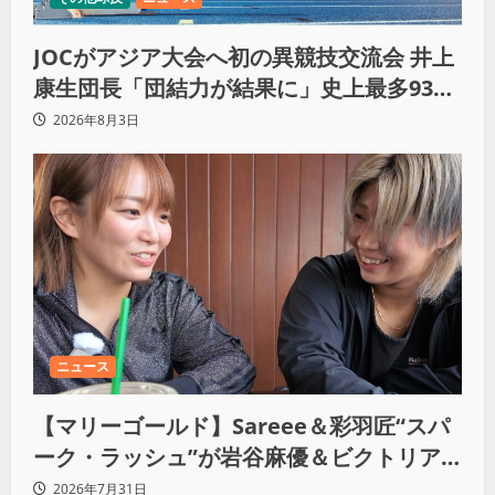
JOCがアジア大会へ初の異競技交流会 井上
康生団長「団結力が結果に」史上最多933
人
2026年8月3日
ニュース
【マリーゴールド】Sareee＆彩羽匠“スパ
ーク・ラッシュ”が岩谷麻優＆ビクトリア
弓月と激突！ YouTubeで緊急参戦合意
2026年7月31日