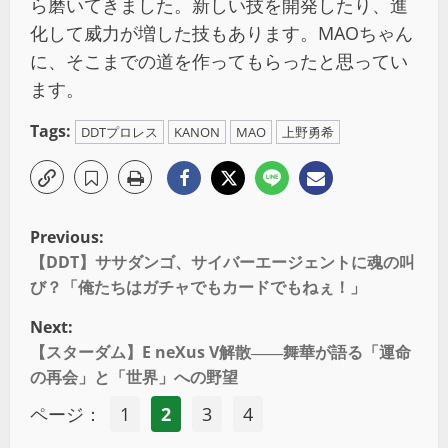
ら磨いてきました。新しい技を開発したり、進
化して威力が増した技もあります。MAOちゃん
に、そこまでの道を作ってもらったと思ってい
ます。
Tags:
DDTプロレス
KANON
MAO
上野勇希
Previous:
【DDT】ササダンゴ、サイバーエージェントに魂の叫
び？「俺たちはガチャでもカードでもねぇ！」
Next:
【スターダム】E neXus V解散――舞華が語る「運命
の再会」と「世界」への野望
ページ：
1
2
3
4