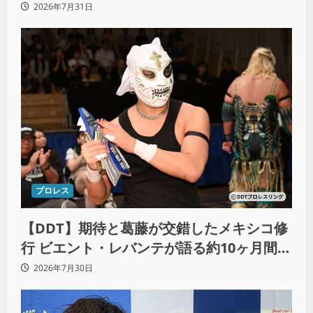
とシングル王座への飽くなき野望
2026年7月31日
プロレス
【DDT】期待と葛藤が交錯したメキシコ修
行 ビエント・レバンテが語る約10ヶ月間の
苦悩「くすぶっている自分に腹を立ててい
2026年7月30日
る」