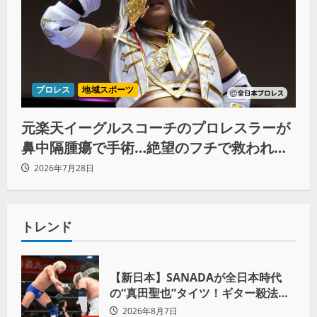
プロレス
地域スポーツ
元楽天イーグルスコーチのプロレスラーが
鼻中隔腫瘍で手術…絶望のフチで救われた
リーダーの言葉
2026年7月28日
トレンド
【新日本】SANADAが全日本時代
の“真田聖也”タイツ！ギター殺法で
Yuto-IceをKO「俺と闘う時は考え
2026年8月7日