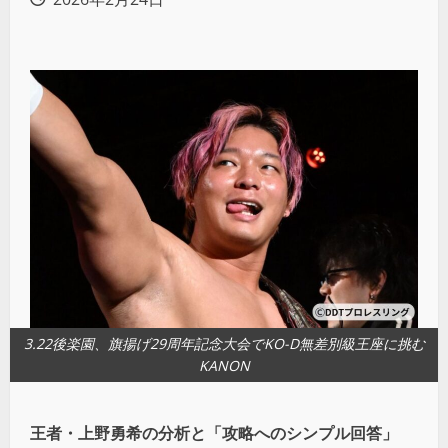
3.22後楽園、旗揚げ29周年記念大会でKO-D無差別級王座に挑む
KANON
王者・上野勇希の分析と「攻略へのシンプル回答」