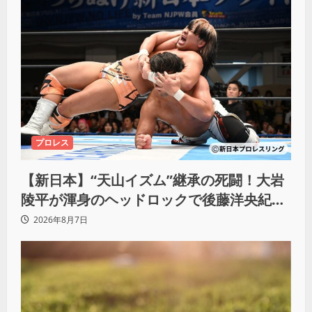
プロレス
【新日本】“天山イズム”継承の死闘！大岩
陵平が渾身のヘッドロックで後藤洋央紀か
らタップ奪取 執念の「リベンジ＆4勝目」
2026年8月7日