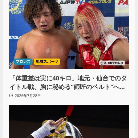
プロレス
地域スポーツ
「体重差は実に40キロ」地元・仙台でのタ
イトル戦、胸に秘める“師匠のベルト”への
想いと同期決戦への決意
2026年7月28日