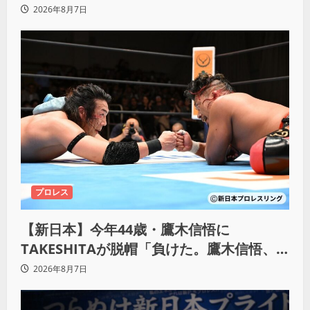
KO「俺と闘う時は考えろ。感じるな」
2026年8月7日
プロレス
【新日本】今年44歳・鷹木信悟に
TAKESHITAが脱帽「負けた。鷹木信悟、
強いわ！」
2026年8月7日