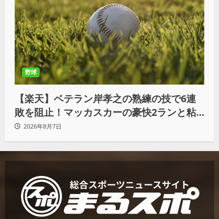
野球
【楽天】ベテラン岸孝之の熟練の技で6連
敗を阻止！マッカスカーの豪快2ランと粘
りの継投でオリックスを破る
2026年8月7日