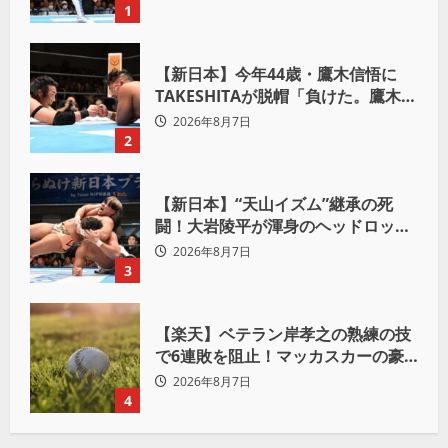
ろ。感じるな」
1
【新日本】今年44歳・鷹木信悟に
TAKESHITAが脱帽「負けた。鷹木信
悟、強いわ！」
2026年8月7日
2
【新日本】“天山イズム”継承の死
闘！大岩陵平が渾身のヘッドロック
で後藤洋央紀からタップ奪取 執念の
2026年8月7日
「リベンジ＆4勝目」
3
【楽天】ベテラン岸孝之の熟練の技
で6連敗を阻止！マッカスカーの豪
快2ランと粘りの継投でオリックス
2026年8月7日
を破る
4