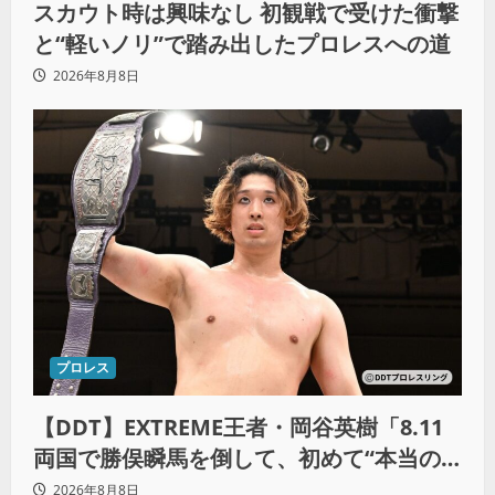
スカウト時は興味なし 初観戦で受けた衝撃
と“軽いノリ”で踏み出したプロレスへの道
2026年8月8日
プロレス
【DDT】EXTREME王者・岡谷英樹「8.11
両国で勝俣瞬馬を倒して、初めて“本当の
王者”になれる」
2026年8月8日