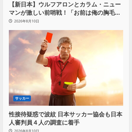
【新日本】ウルフアロンとカラム・ニュー
マンが激しい前哨戦！「お前は俺の胸毛に
カラム(絡む)小バエと一緒だ」
2026年8月10日
サッカー
性接待疑惑で波紋 日本サッカー協会も日本
人審判員４人の調査に着手
2026年8月10日