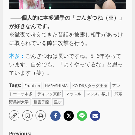
――個人的に本多選手の「ごんぎつね（※）」
が好きなんです。
※徹夜で考えてきた昔話を披露し相手があっけ
に取られている隙に攻撃を行う。
本多：
ごんぎつねは長いですね。5~6年やって
います。自分でも、「よくやってるな」と思っ
ています（笑）。
Tags:
Eruption
HARASHIMA
KO-D6人タッグ王座
アン
トーニオ本多
ディック東郷
マッスル
マッスル坂井
武蔵
野美術大学
趙雲子龍
里歩
Previous: