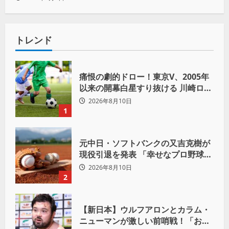
トレンド
痛恨の劇的ドロー！東京V、2005年
以来の開幕白星すり抜ける 川崎ロマ
ニッチ同点弾
2026年8月10日
1
元中日・ソフトバンクの又吉克樹が
現役引退を発表 「幸せなプロ野球人
生でした」
2026年8月10日
2
【新日本】ウルフアロンとカラム・
ニューマンが激しい前哨戦！「お前