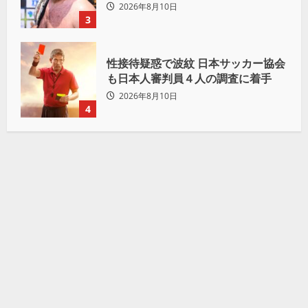
は俺の胸毛にカラム(絡む)小バエと
2026年8月10日
一緒だ」
3
性接待疑惑で波紋 日本サッカー協会
も日本人審判員４人の調査に着手
2026年8月10日
4