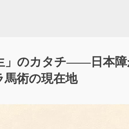
生」のカタチ――日本障
ラ馬術の現在地