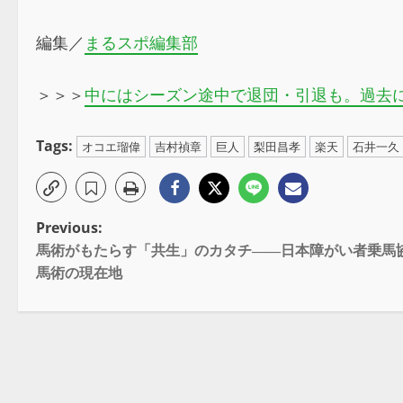
編集／
まるスポ編集部
＞＞＞
中にはシーズン途中で退団・引退も。過去
Tags:
オコエ瑠偉
吉村禎章
巨人
梨田昌孝
楽天
石井一久
Previous:
馬術がもたらす「共生」のカタチ――日本障がい者乗馬
馬術の現在地