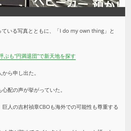
）
とともに、「I do my own thing」と
ぶも“円満退団”で新天地を探す
人から申し出た。
も心配の声が挙がっていた。
巨人の吉村禎章CBOも海外での可能性も尊重する