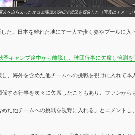
巨人を自ら去ったオコエ瑠偉がSNSで近況を報告した（写真はイメージ
た。日本を離れた地にて一人で歩く姿やプールに入っている写真
秋季キャンプ途中から離脱し、球団行事に欠席し憶測を呼
議し、海外を含めた他チームへの挑戦を視野に入れて本
関係する行事を次々に欠席したこともあり、ファンから
含めた他チームへの挑戦を視野に入れる」とコメントし、