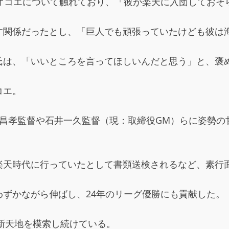
eでオコエについて触れており、「彼が楽天に入団してお
す関係だったとし、「巨人でも頑張っていたけども彼は
氏は、「いいところを言ってほしいんだと思う」と、褒
コエ。
田昌孝監督や石井一久監督（現：取締役GM）らに姿勢の
楽天時代に行っていたとして書類送検されるなど、素行
ずかながら伸ばし、24年のリーグ優勝にも貢献した。
で新天地を模索し続けている。