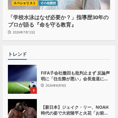
スペシャリスト
その他競技
「学校水泳はなぜ必要か？」指導歴30年の
プロが語る『命を守る教育』
2026年7月12日
トレンド
FIFA子会社撤回も批判止まず 反論声
明に「往生際が悪い」会長進退に注
目
2026年8月9日
1
【新日本】ジェイク・リー、NOAH
時代の姿で大岩陵平と火花「お前の