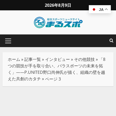
2026年8月9日
JA
ホーム
»
記事一覧
»
インタビュー
»
その他競技
»
「8
つの競技が手を取り合い、パラスポーツの未来を拓
く」——P.UNITED野口尚伸氏が描く、組織の壁を越
えた共創のカタチ
»
ページ 3