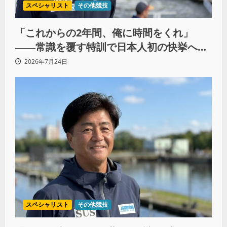
スペシャリスト
その他競技
「これからの2年間、俺に時間をくれ」
――常識を覆す特訓で日本人初の快挙へ
（後編）
2026年7月24日
スペシャリスト
その他競技