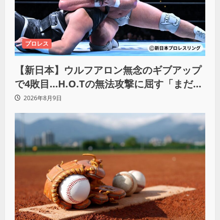
プロレス
【新日本】ウルフアロン無念のギブアップ
で4敗目…H.O.Tの無法攻撃に屈す「まだま
だ俺自身の力はこんなもんだなって」
2026年8月9日