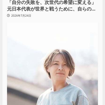
「自分の失敗を、次世代の希望に変える」
元日本代表が世界と戦うために、自らの過
去をすべて捨てた理由（前編）
2026年7月24日