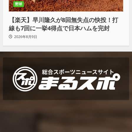
野球
【楽天】早川隆久が8回無失点の快投！打
線も7回に一挙4得点で日本ハムを完封
2026年8月9日