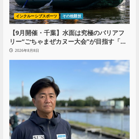
インクルーシブスポーツ
その他競技
【9月開催・千葉】水面は究極のバリアフ
リー“ごちゃまぜカヌー大会”が目指す「誰
もが主役になれる地域共生社会」
2026年8月8日