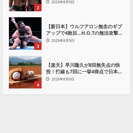
おかげで、忘れてたもの思い出した
2026年8月9日
わ」
2
【新日本】ウルフアロン無念のギブ
アップで4敗目…H.O.Tの無法攻撃に
屈す「まだまだ俺自身の力はこんな
2026年8月9日
もんだなって」
3
【楽天】早川隆久が8回無失点の快
投！打線も7回に一挙4得点で日本ハ
ムを完封
2026年8月9日
4