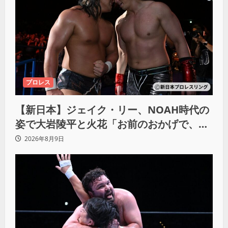
プロレス
【新日本】ジェイク・リー、NOAH時代の
姿で大岩陵平と火花「お前のおかげで、忘
れてたもの思い出したわ」
2026年8月9日