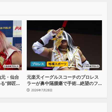
プロレス
地域スポーツ
地元・仙台
元楽天イーグルスコーチのプロレス
る“師匠の
ラーが鼻中隔腫瘍で手術…絶望のフ
戦への決意
チで救われたリーダーの言葉
2026年7月28日