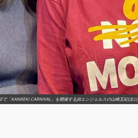
ACEで「KANREKI CARNIVAL」を開催するJBエンジェルスの山崎五紀(左)