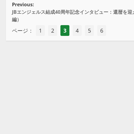
Previous:
JBエンジェルス結成40周年記念インタビュー：還暦を
編）
ページ：
1
2
3
4
5
6