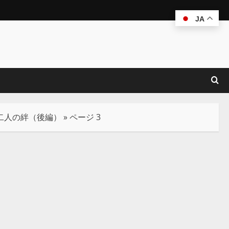
JA
二人の絆（後編）
»
ページ 3