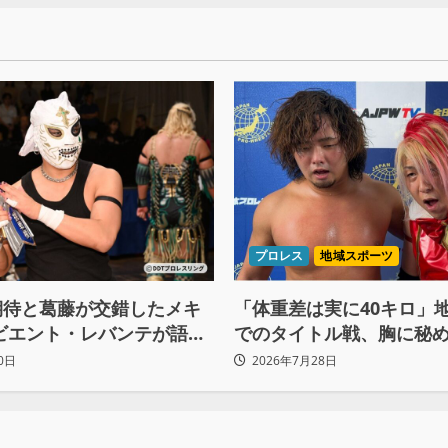
プロレス
地域スポーツ
期待と葛藤が交錯したメキ
「体重差は実に40キロ」
ビエント・レバンテが語る
でのタイトル戦、胸に秘め
間の苦悩「くすぶっている
ベルト”への想いと同期決
0日
2026年7月28日
を立てている」