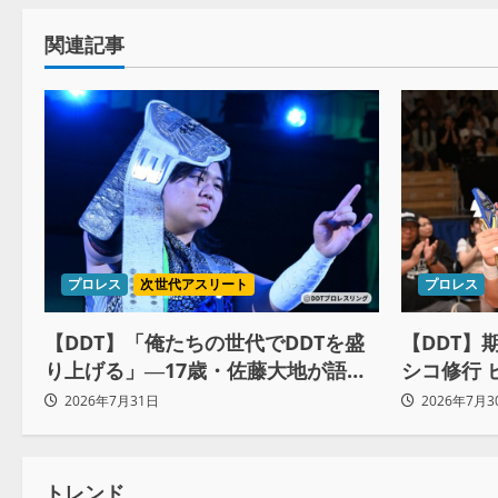
関連記事
プロレス
次世代アスリート
プロレス
【DDT】「俺たちの世代でDDTを盛
【DDT】
り上げる」―17歳・佐藤大地が語る
シコ修行 
ユニットの絆とシングル王座への飽
約10ヶ月
2026年7月31日
2026年7月3
くなき野望
自分に腹
トレンド