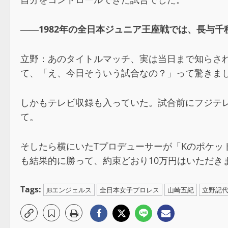
――1982
年の全日本ジュニア王座戦では、長与千
立野：あのタイトルマッチ、実は当日まで知らさ
て、「え、今日そういう試合なの？」って驚きま
しかもテレビ収録も入っていた。試合前にフジテレ
て。
そしたら横にいたTプロデューサーが「Kのポケッ
も結果的に勝って、約束どおり10万円はいただき
Tags:
JBエンジェルス
全日本女子プロレス
山崎五紀
立野記