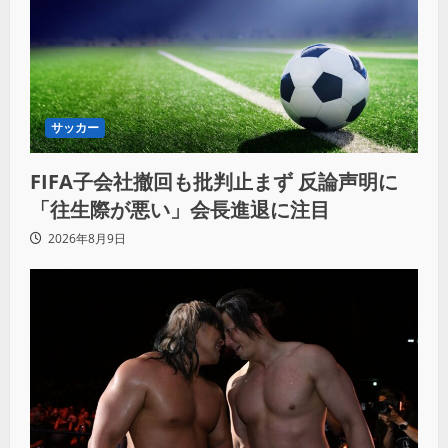
サッカー
FIFA子会社撤回も批判止まず 反論声明に
「往生際が悪い」会長進退に注目
2026年8月9日