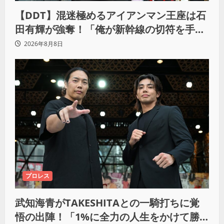
【DDT】混迷極めるアイアンマン王座は石
田有輝が強奪！「俺が新幹線の切符を手に
入れるからな！逃げ切るぞ」
2026年8月8日
プロレス
武知海青がTAKESHITAとの一騎打ちに覚
悟の出陣！「1%に全力の人生をかけて勝