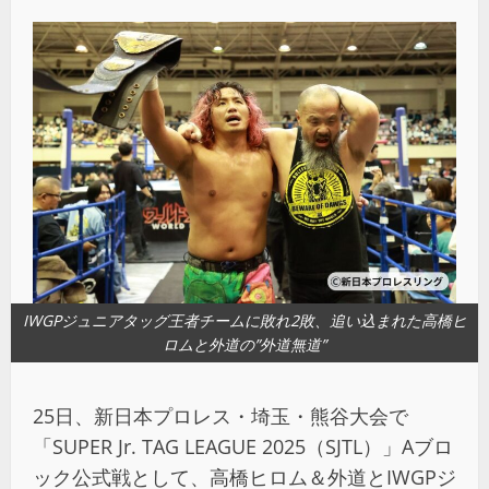
IWGPジュニアタッグ王者チームに敗れ2敗、追い込まれた高橋ヒ
ロムと外道の”外道無道”
25日、新日本プロレス・埼玉・熊谷大会で
「SUPER Jr. TAG LEAGUE 2025（SJTL）」Aブロ
ック公式戦として、高橋ヒロム＆外道とIWGPジ