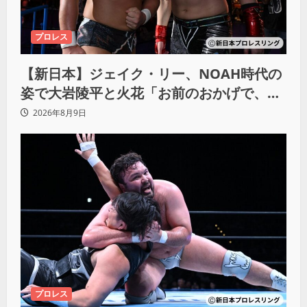
プロレス
【新日本】ジェイク・リー、NOAH時代の
姿で大岩陵平と火花「お前のおかげで、忘
れてたもの思い出したわ」
2026年8月9日
プロレス