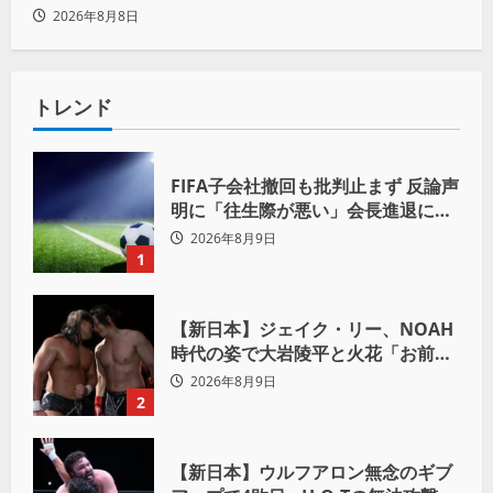
ちにいきたい」
2026年8月8日
トレンド
FIFA子会社撤回も批判止まず 反論声
明に「往生際が悪い」会長進退に注
目
2026年8月9日
1
【新日本】ジェイク・リー、NOAH
時代の姿で大岩陵平と火花「お前の
おかげで、忘れてたもの思い出した
2026年8月9日
わ」
2
【新日本】ウルフアロン無念のギブ