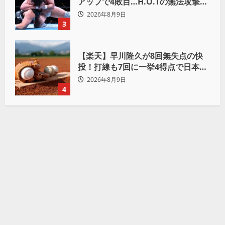
アップで4敗目…H.O.Tの無法攻撃に
屈す「まだまだ俺自身の力はこんな
2026年8月9日
もんだなって」
3
【楽天】早川隆久が8回無失点の快
投！打線も7回に一挙4得点で日本ハ
ムを完封
2026年8月9日
4