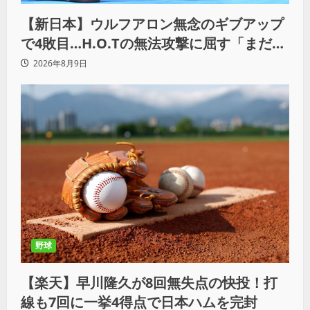
【新日本】ウルフアロン無念のギブアップ
で4敗目…H.O.Tの無法攻撃に屈す「まだま
だ俺自身の力はこんなもんだなって」
2026年8月9日
野球
【楽天】早川隆久が8回無失点の快投！打
線も7回に一挙4得点で日本ハムを完封