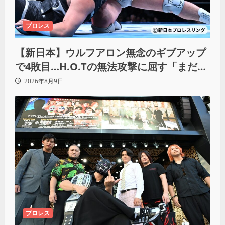
プロレス
【新日本】ウルフアロン無念のギブアップ
で4敗目…H.O.Tの無法攻撃に屈す「まだま
だ俺自身の力はこんなもんだなって」
2026年8月9日
プロレス