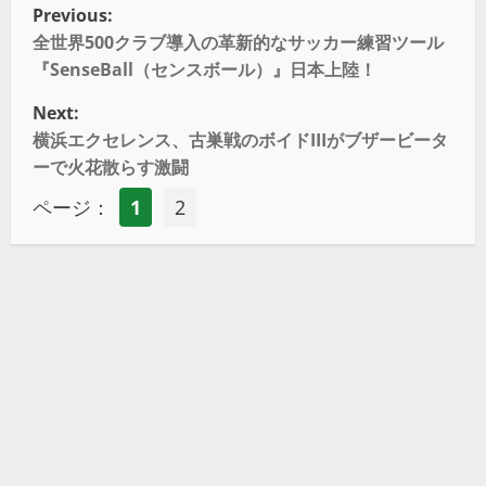
Previous:
全世界500クラブ導入の革新的なサッカー練習ツール
『SenseBall（センスボール）』日本上陸！
Next:
横浜エクセレンス、古巣戦のボイドIIIがブザービータ
ーで火花散らす激闘
ページ：
1
2