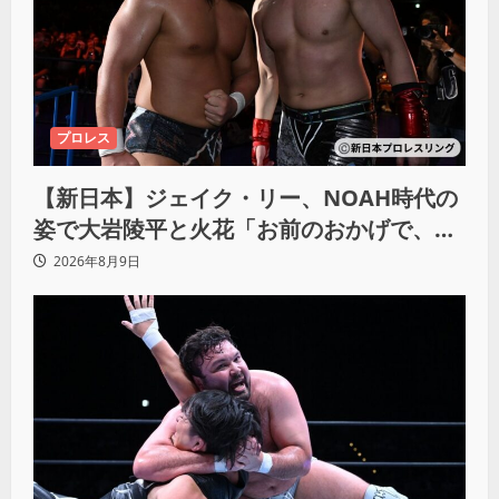
プロレス
【新日本】ジェイク・リー、NOAH時代の
姿で大岩陵平と火花「お前のおかげで、忘
れてたもの思い出したわ」
2026年8月9日