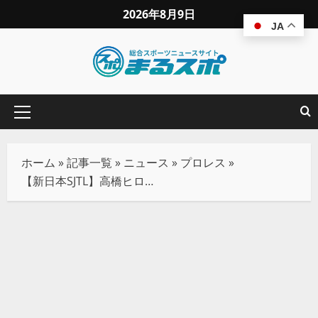
2026年8月9日
JA
ホーム
»
記事一覧
»
ニュース
»
プロレス
»
【新日本SJTL】高橋ヒロム＆外道、無念の2連敗！DOUKI＆SHOはAブロック首位タイ