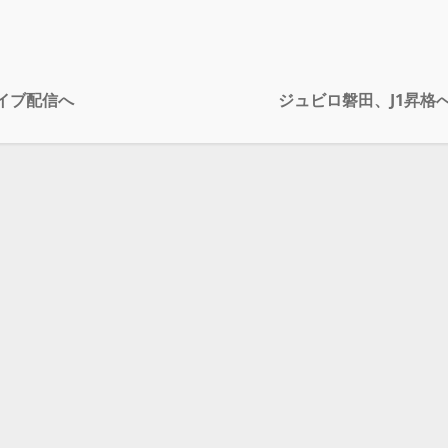
ライブ配信へ
ジュビロ磐田、J1昇格