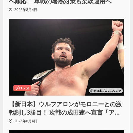
へ順応 二軍戦の暑熱対策も柔軟運用へ
2026年8月4日
プロレス
【新日本】ウルフアロンがモロニーとの激
戦制し3勝目！ 次戦の成田蓮へ宣言「アイ
ツの王道を俺の王道でぶち壊す」
2026年8月4日