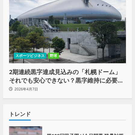
スポーツビジネス
野球
2期連続黒字達成見込みの「札幌ドーム」
それでも安心できない？黒字維持に必要な
持続的スタジアム運営
2026年4月7日
トレンド