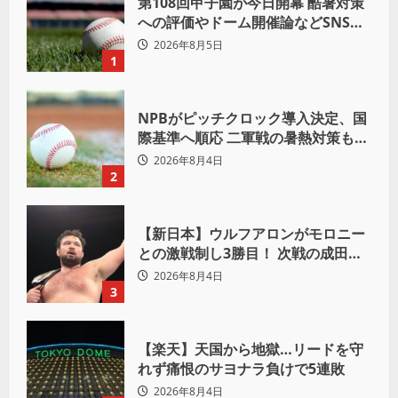
第108回甲子園が今日開幕 酷暑対策
への評価やドーム開催論などSNSで
議論も
2026年8月5日
1
NPBがピッチクロック導入決定、国
際基準へ順応 二軍戦の暑熱対策も柔
軟運用へ
2026年8月4日
2
【新日本】ウルフアロンがモロニー
との激戦制し3勝目！ 次戦の成田蓮
へ宣言「アイツの王道を俺の王道で
2026年8月4日
ぶち壊す」
3
【楽天】天国から地獄…リードを守
れず痛恨のサヨナラ負けで5連敗
2026年8月4日