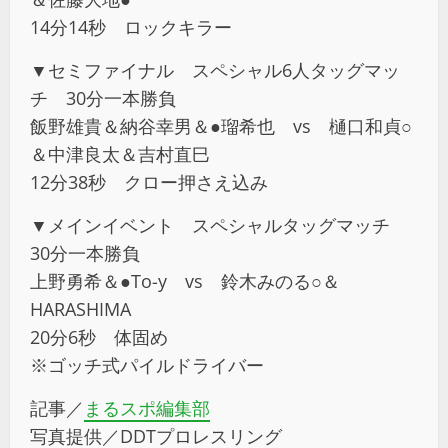
14分14秒 ロックキラー
▼セミファイナル スペシャル6人タッグマッ
チ 30分一本勝負
飯野雄貴＆納谷幸男＆●瑠希也 vs 樋口和貞○
＆中津良太＆吉村直巳
12分38秒 クロー押さえ込み
▼メインイベント スペシャルタッグマッチ
30分一本勝負
上野勇希＆●To-y vs 鈴木みのる○＆
HARASHIMA
20分6秒 体固め
※ゴッチ式パイルドライバー
記事／
まるスポ編集部
写真提供／DDTプロレスリング