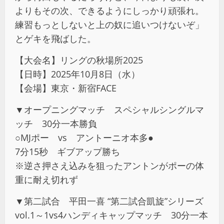
よりもその次、できるようにしっかり頑張れ。
練習もっとしないと上の奴に追いつけないぞ」
とゲキを飛ばした。
【大会名】リングの秋場所2025
【日時】2025年10月8日（水）
【会場】東京・新宿FACE
▼オープニングマッチ スペシャルシングルマ
ッチ 30分一本勝負
○MJポー vs アントーニオ本多●
7分15秒 ギブアップ勝ち
※逆さ押さえ込みを狙ったアントンがポーの体
重に耐え切れず
▼第二試合 平田一喜 “第二試合凱旋”シリーズ
vol.1～1vs4ハンディキャップマッチ 30分一本