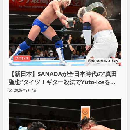
プロレス
【新日本】SANADAが全日本時代の“真田
聖也”タイツ！ギター殺法でYuto-Iceを
KO「俺と闘う時は考えろ。感じるな」
2026年8月7日