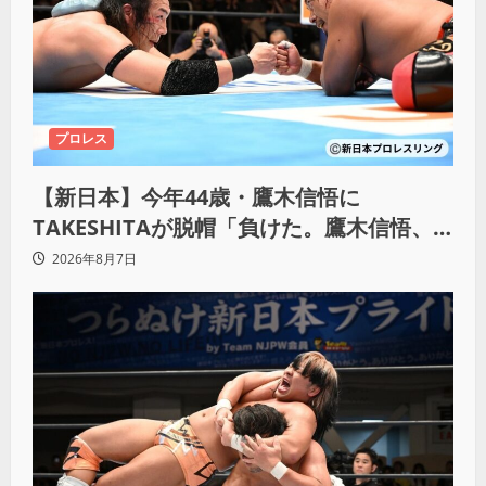
プロレス
【新日本】今年44歳・鷹木信悟に
TAKESHITAが脱帽「負けた。鷹木信悟、
強いわ！」
2026年8月7日