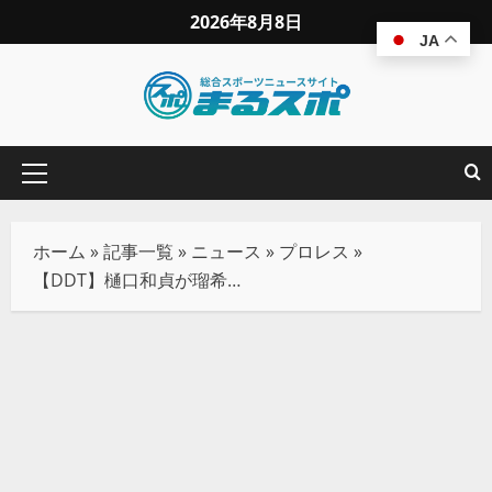
2026年8月8日
JA
ホーム
»
記事一覧
»
ニュース
»
プロレス
»
【DDT】樋口和貞が瑠希也から勝利奪取！王者組との遺恨が激化