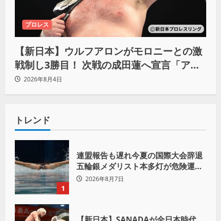
プロレス
【新日本】ウルフアロンがモロニーとの激
戦制し3勝目！ 次戦の成田蓮へ宣言「アイ
ツの王道を俺の王道でぶち壊す」
2026年8月4日
トレンド
連盟報告も遅れ今夏の国際大会辞退
五輪銀メダリスト本多灯が危険運転
致傷で起訴
2026年8月7日
1
【新日本】SANADAが全日本時代