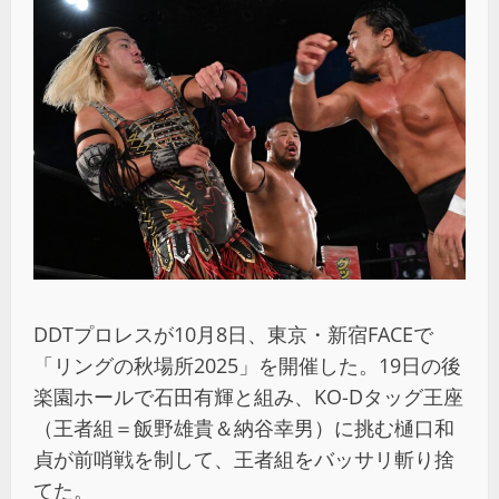
DDTプロレスが10月8日、東京・新宿FACEで
「リングの秋場所2025」を開催した。19日の後
楽園ホールで石田有輝と組み、KO-Dタッグ王座
（王者組＝飯野雄貴＆納谷幸男）に挑む樋口和
貞が前哨戦を制して、王者組をバッサリ斬り捨
てた。