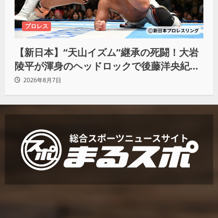
プロレス
【新日本】“天山イズム”継承の死闘！大岩
陵平が渾身のヘッドロックで後藤洋央紀か
らタップ奪取 執念の「リベンジ＆4勝目」
2026年8月7日