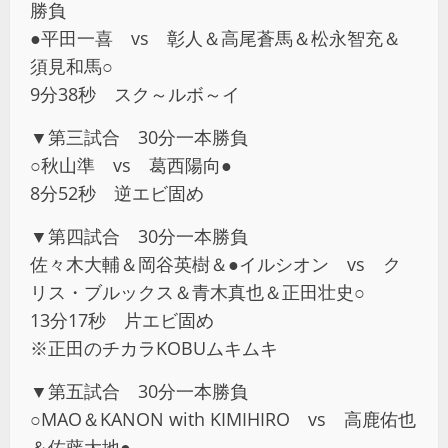
勝負
●平田一喜 vs 彰人＆高尾蒼馬＆松永智充＆
須見和馬○
9分38秒 スク～ルボ～イ
▼第三試合 30分一本勝負
○秋山準 vs 葛西陽向●
8分52秒 逆エビ固め
▼第四試合 30分一本勝負
佐々木大輔＆岡谷英樹＆●イルシオン vs ク
リス・ブルックス＆青木真也＆正田壮史○
13分17秒 片エビ固め
※正田のチカラKOBUムキムキ
▼第五試合 30分一本勝負
○MAO＆KANON with KIMIHIRO vs 高鹿佑也
＆佐藤大地●