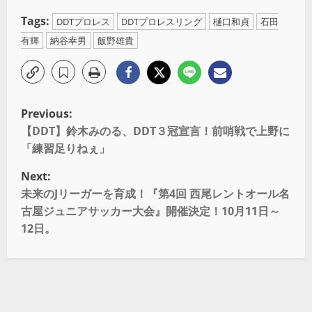
Tags:
DDTプロレス
DDTプロレスリング
樋口和貞
石田
有輝
納谷幸男
飯野雄貴
Previous:
【DDT】鈴木みのる、DDT３冠宣言！前哨戦で上野に
「練習足りねぇ」
Next:
未来のJリーガーを育成！『第4回 西尾レントオール名
古屋ジュニアサッカー大会』開催決定！10月11日～
12日。