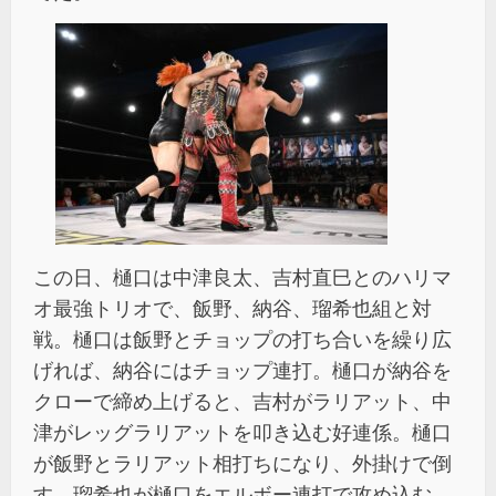
この日、樋口は中津良太、吉村直巳とのハリマ
オ最強トリオで、飯野、納谷、瑠希也組と対
戦。樋口は飯野とチョップの打ち合いを繰り広
げれば、納谷にはチョップ連打。樋口が納谷を
クローで締め上げると、吉村がラリアット、中
津がレッグラリアットを叩き込む好連係。樋口
が飯野とラリアット相打ちになり、外掛けで倒
す。瑠希也が樋口をエルボー連打で攻め込む