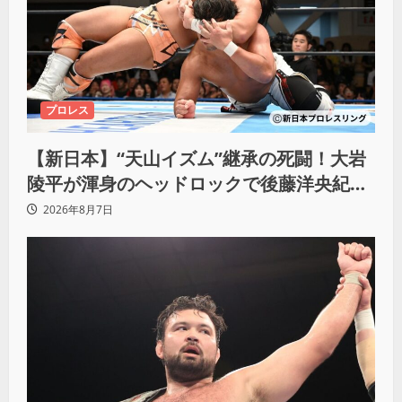
プロレス
【新日本】“天山イズム”継承の死闘！大岩
陵平が渾身のヘッドロックで後藤洋央紀か
らタップ奪取 執念の「リベンジ＆4勝目」
2026年8月7日