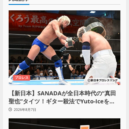
プロレス
【新日本】SANADAが全日本時代の“真田
聖也”タイツ！ギター殺法でYuto-Iceを
KO「俺と闘う時は考えろ。感じるな」
2026年8月7日