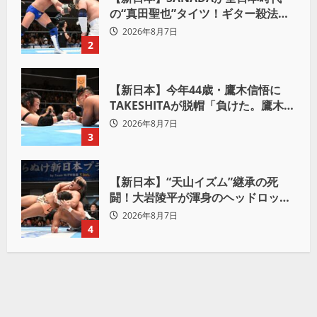
の“真田聖也”タイツ！ギター殺法で
Yuto-IceをKO「俺と闘う時は考え
2026年8月7日
ろ。感じるな」
2
【新日本】今年44歳・鷹木信悟に
TAKESHITAが脱帽「負けた。鷹木信
悟、強いわ！」
2026年8月7日
3
【新日本】“天山イズム”継承の死
闘！大岩陵平が渾身のヘッドロック
で後藤洋央紀からタップ奪取 執念の
2026年8月7日
「リベンジ＆4勝目」
4