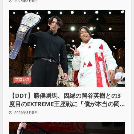
ちにいきたい」
2026年8月8日
プロレス
【DDT】勝俣瞬馬、因縁の岡谷英樹との3
度目のEXTREME王座戦に「僕が本当の岡
谷英樹を引き出して獲りたい」
2026年8月8日