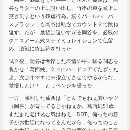
谷をラダーの上に誘い出し、竹串の束を頭上に
突き刺すという残虐行為。続くパールハーバー
スプラッシュも岡谷は執念でカウント２で跳ね
返す。だが、最後は追いすがる岡谷を、必殺の
クロスアーム式スティミュレイションで仕留
め、激戦に終止符を打った。
試合後、岡谷は憔悴した表情の中に猛る闘志を
覗かせ「葛西純、久々にハードコアでたぎった
よ。次はオマエに中指立てさせてやるからな。
覚悟しとけ！」とリベンジを誓った。
一方、勝利した葛西は「とんでもねぇ若いヤツ
（岡谷）が育ってるじゃねぇか。葛西純51歳、
まだまだ老け込む気はねえ！DDT、俺っちの息
子がお世話になってるんだから、俺っちのこと