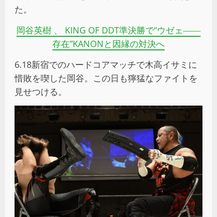
た。
岡谷英樹 、 KING OF DDT準決勝で“ウゼェ――
存在”KANONと因縁の対決へ
6.18新宿でのハードコアマッチで木高イサミに
惜敗を喫した岡谷。この日も獰猛なファイトを
見せつける。