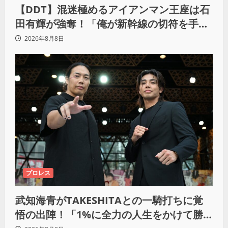
【DDT】混迷極めるアイアンマン王座は石
田有輝が強奪！「俺が新幹線の切符を手に
入れるからな！逃げ切るぞ」
2026年8月8日
プロレス
武知海青がTAKESHITAとの一騎打ちに覚
悟の出陣！「1%に全力の人生をかけて勝