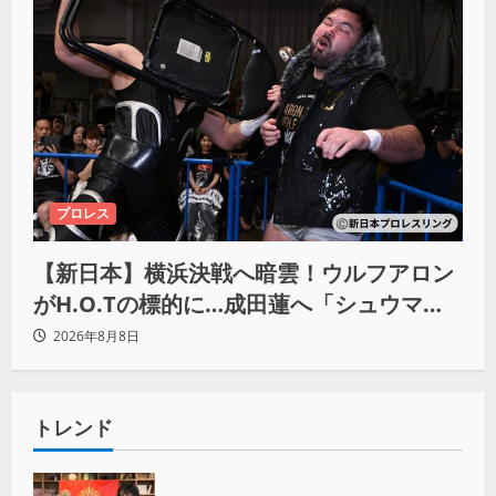
プロレス
【新日本】横浜決戦へ暗雲！ウルフアロン
がH.O.Tの標的に…成田蓮へ「シュウマイ
にしてやる」と怒り爆発
2026年8月8日
トレンド