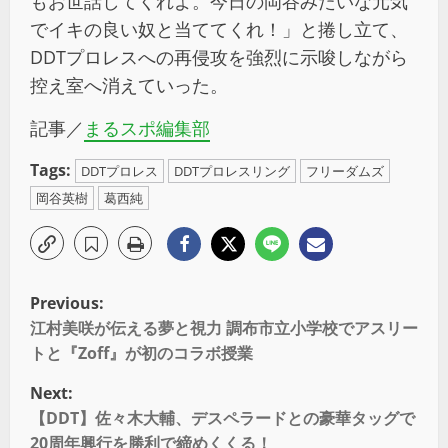
もお世話してくれよ。今日の岡谷みたいな元気
でイキの良い奴と当ててくれ！」と捲し立て、
DDTプロレスへの再侵攻を強烈に示唆しながら
控え室へ消えていった。
記事／
まるスポ編集部
Tags:
DDTプロレス
DDTプロレスリング
フリーダムズ
岡谷英樹
葛西純
Previous:
江村美咲が伝える夢と視力 調布市立小学校でアスリー
トと『Zoff』が初のコラボ授業
Next:
【DDT】佐々木大輔、デスペラードとの豪華タッグで
20周年興行を勝利で締めくくる！