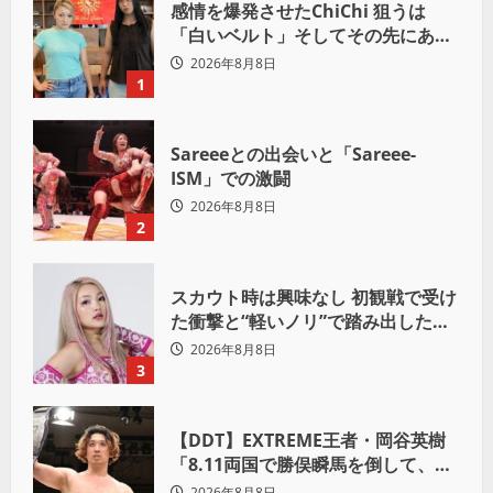
感情を爆発させたChiChi 狙うは
「白いベルト」そしてその先にある
世界へ
2026年8月8日
1
Sareeeとの出会いと「Sareee-
ISM」での激闘
2026年8月8日
2
スカウト時は興味なし 初観戦で受け
た衝撃と“軽いノリ”で踏み出したプ
ロレスへの道
2026年8月8日
3
【DDT】EXTREME王者・岡谷英樹
「8.11両国で勝俣瞬馬を倒して、初
めて“本当の王者”になれる」
2026年8月8日