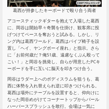
葛西が持参したキーボードで殴り合う両者
アコースティックギターを抱えて入場した葛西
に、岡谷は開始早々奇襲を仕掛け、観客席に投
げつけてペースを奪おうと試みる。しかし、リ
ング内は葛西ワールド。葛西はパイプ椅子を設
置し「ヘイ、ヤングボーイ座れ」と指示。さら
に「お前何歳だ？俺51歳、遠慮なくぶん殴って
こい！」と岡谷を挑発し、自らが用意したPCキ
ーボードを手に互いに脳天を叩きつけ合う。
岡谷はラダー上へのボディスラムを狙うも、葛
西に体勢を入れ替えられ逆に叩きつけられる。
葛西は場外にテーブルを設置すると、仰向けに
なった岡谷めがけてコーナートップからパール
ハーバースプラッシュを敢行。会場は一気に