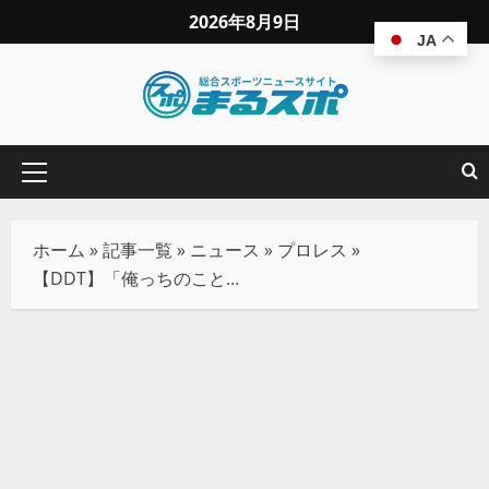
2026年8月9日
JA
ホーム
»
記事一覧
»
ニュース
»
プロレス
»
【DDT】「俺っちのこともお世話してくれよ！」葛西純が岡谷英樹との激闘でDDTマット再上陸を熱望！