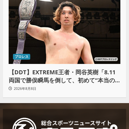
プロレス
【DDT】EXTREME王者・岡谷英樹「8.11
両国で勝俣瞬馬を倒して、初めて“本当の
王者”になれる」
2026年8月8日