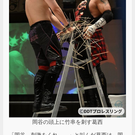
岡谷の頭上に竹串を刺す葛西
「岡谷、刺激をくれ――」と叫んだ葛西は、岡