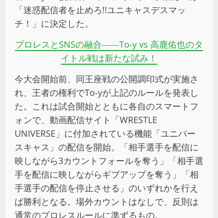
「迷惑配信者を止めろ!!ユニキャスデスマッ
チ！」に決定した。
プロレスとSNSの融合――To-y vs 高鹿佑也のタ
イトル戦は新たな試み！
今大会開始前、同王座戦の公開調印式が実施さ
れ、王者の権利でTo-yが上記のルールを発表し
た。これは試合開始とともに各自のスマートフ
ォンで、動画配信サイト「WRESTLE
UNIVERSE」に付加されている機能「ユニバー
スキャス」の配信を開始。「相手選手を配信に
映しながら3カウントフォールを奪う」「相手選
手を配信に映しながらギブアップを奪う」「相
手選手の配信を停止させる」のいずれかを行え
ば勝利となる。場外カウントはなしで、反則は
通常のプロレスルールに準ずるもの。