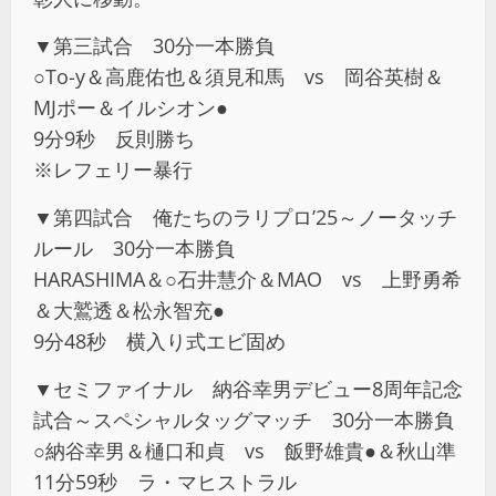
▼第三試合 30分一本勝負
○To-y＆高鹿佑也＆須見和馬 vs 岡谷英樹＆
MJポー＆イルシオン●
9分9秒 反則勝ち
※レフェリー暴行
▼第四試合 俺たちのラリプロ’25～ノータッチ
ルール 30分一本勝負
HARASHIMA＆○石井慧介＆MAO vs 上野勇希
＆大鷲透＆松永智充●
9分48秒 横入り式エビ固め
▼セミファイナル 納谷幸男デビュー8周年記念
試合～スペシャルタッグマッチ 30分一本勝負
○納谷幸男＆樋口和貞 vs 飯野雄貴●＆秋山準
11分59秒 ラ・マヒストラル