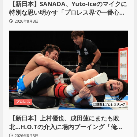
【新日本】SANADA、Yuto-Iceのマイクに
特別な思い明かす「プロレス界で一番心に
響きました」
2026年8月3日
プロレス
【新日本】上村優也、成田蓮にまたも敗
北…H.O.Tの介入に場内ブーイング「俺が
闘いたい蓮じゃない！」
2026年8月3日