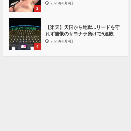
へ宣言「アイツの王道を俺の王道で
2026年8月4日
ぶち壊す」
3
【楽天】天国から地獄…リードを守
れず痛恨のサヨナラ負けで5連敗
2026年8月4日
4