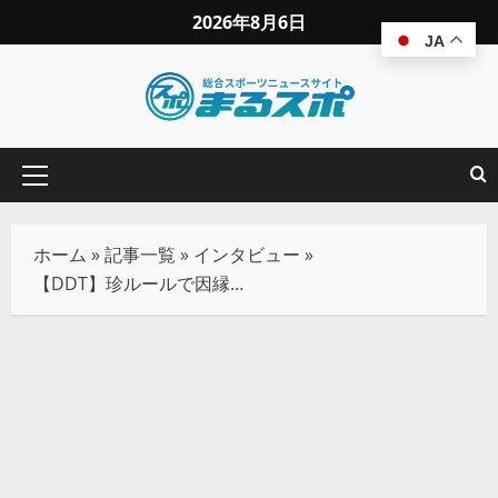
2026年8月6日
JA
ホーム
»
記事一覧
»
インタビュー
»
【DDT】珍ルールで因縁の王座戦！To-yが『ユニキャスデスマッチ』でイルシオンを懲らしめる！