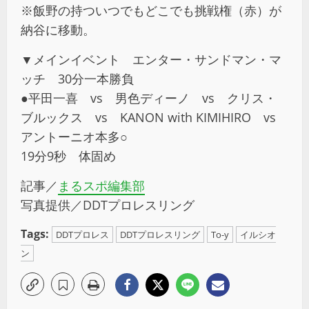
※飯野の持ついつでもどこでも挑戦権（赤）が
納谷に移動。
▼メインイベント エンター・サンドマン・マ
ッチ 30分一本勝負
●平田一喜 vs 男色ディーノ vs クリス・
ブルックス vs KANON with KIMIHIRO vs
アントーニオ本多○
19分9秒 体固め
記事／
まるスポ編集部
写真提供／DDTプロレスリング
Tags:
DDTプロレス
DDTプロレスリング
To-y
イルシオ
ン