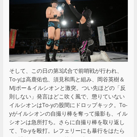
そして、この日の第3試合で前哨戦が行われ、
To-yは高鹿佑也、須見和馬と組み、岡谷英樹＆
MJポー＆イルシオンと激突。つい先ほどの「反
則しない」発言はどこ吹く風で、懲りていない
イルシオンはTo-yの股間にドロップキック。To-
yがイルシオンの自撮り棒を奪って撮影も、イル
シオンは急所打ち。さらに自撮り棒を取り返し
て、To-yを殴打。レフェリーにも暴行をはたら