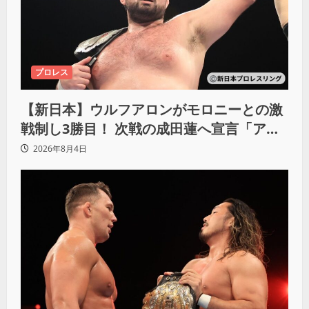
プロレス
【新日本】ウルフアロンがモロニーとの激
戦制し3勝目！ 次戦の成田蓮へ宣言「アイ
ツの王道を俺の王道でぶち壊す」
2026年8月4日