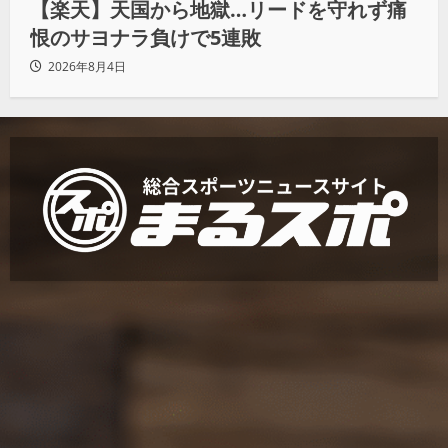
【楽天】天国から地獄…リードを守れず痛
恨のサヨナラ負けで5連敗
2026年8月4日