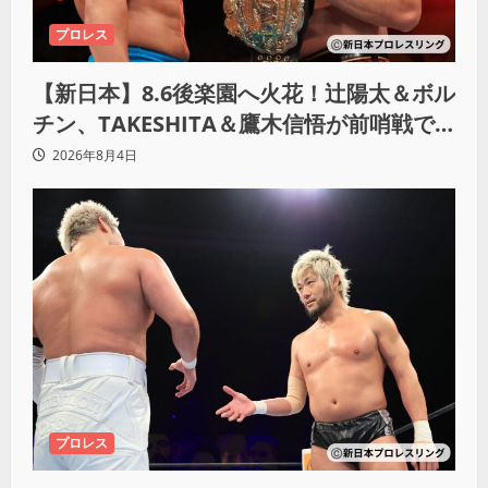
プロレス
【新日本】8.6後楽園へ火花！辻陽太＆ボル
チン、TAKESHITA＆鷹木信悟が前哨戦で
激突
2026年8月4日
プロレス