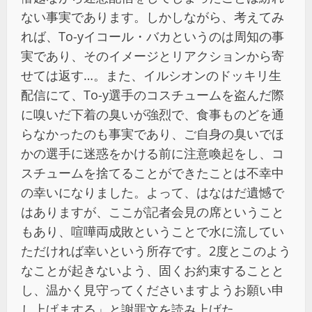
ない事実であります。しかしながら、考えてみ
れば、To-yイコール・バカというのは周知の事
実であり、そのイメージとリアクションから寄
せては返す…。また、イルシオンのドッキリ生
配信にて、To-y選手のコスチュームを盗んだ際
に嗅いだ下着の臭いが強烈で、食事ものどを通
らなかったのも事実であり、ご自身の臭いでほ
かの選手に迷惑をかける前に注意喚起をし、コ
スチュームを捨てることができたことは不幸中
の幸いになりました。よって、はなはだ遺憾で
はありますが、ここが記者会見の席ということ
もあり、喧嘩両成敗ということで水に流してい
ただければ幸いという所存です。2度とこのよう
なことが起きないよう、固くお約束することと
し、温かく見守ってくださいますようお願い申
し上げまする」と謝罪文を読み上げた。