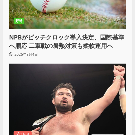
野球
NPBがピッチクロック導入決定、国際基準
へ順応 二軍戦の暑熱対策も柔軟運用へ
2026年8月4日
プロレス