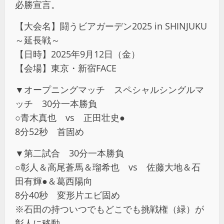
必勝宣言。
【大会名】闘うビアガーデン2025 in SHINJUKU
～延長戦～
【日時】2025年9月12日（金）
【会場】東京・新宿FACE
▼オープニングマッチ スペシャルシングルマ
ッチ 30分一本勝負
○青木真也 vs 正田壮史●
8分52秒 首固め
▼第二試合 30分一本勝負
○彰人＆高尾蒼馬＆瑠希也 vs 佐藤大地＆石
田有輝●＆葛西陽向
8分40秒 変形片エビ固め
※石田の持ついつでもどこでも挑戦権（緑）が
彰人に移動。