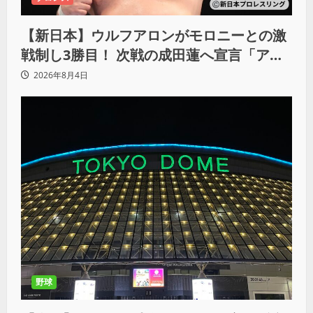
【新日本】ウルフアロンがモロニーとの激
戦制し3勝目！ 次戦の成田蓮へ宣言「アイ
ツの王道を俺の王道でぶち壊す」
2026年8月4日
野球