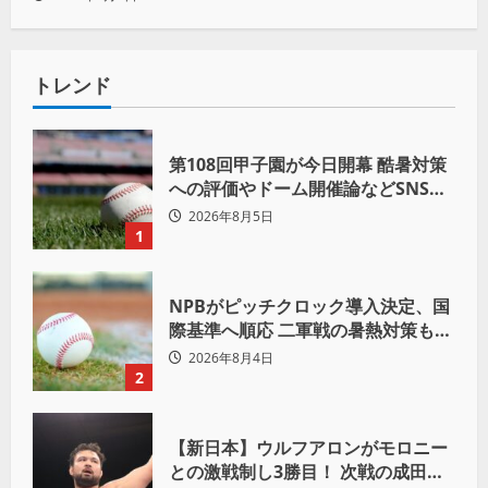
トレンド
第108回甲子園が今日開幕 酷暑対策
への評価やドーム開催論などSNSで
議論も
2026年8月5日
1
NPBがピッチクロック導入決定、国
際基準へ順応 二軍戦の暑熱対策も柔
軟運用へ
2026年8月4日
2
【新日本】ウルフアロンがモロニー
との激戦制し3勝目！ 次戦の成田蓮