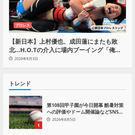
プロレス
【新日本】上村優也、成田蓮にまたも敗
北…H.O.Tの介入に場内ブーイング「俺が
闘いたい蓮じゃない！」
2026年8月3日
トレンド
第108回甲子園が今日開幕 酷暑対策
への評価やドーム開催論などSNSで
議論も
2026年8月5日
1