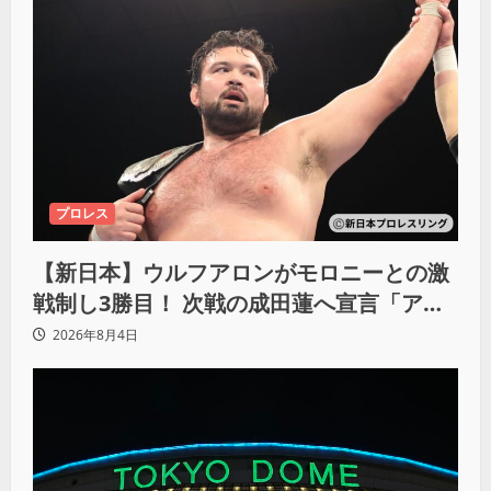
プロレス
【新日本】ウルフアロンがモロニーとの激
戦制し3勝目！ 次戦の成田蓮へ宣言「アイ
ツの王道を俺の王道でぶち壊す」
2026年8月4日