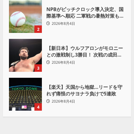
NPBがピッチクロック導入決定、国
際基準へ順応 二軍戦の暑熱対策も柔
軟運用へ
2026年8月4日
2
【新日本】ウルフアロンがモロニー
との激戦制し3勝目！ 次戦の成田蓮
へ宣言「アイツの王道を俺の王道で
2026年8月4日
ぶち壊す」
3
【楽天】天国から地獄…リードを守
れず痛恨のサヨナラ負けで5連敗
2026年8月4日
4