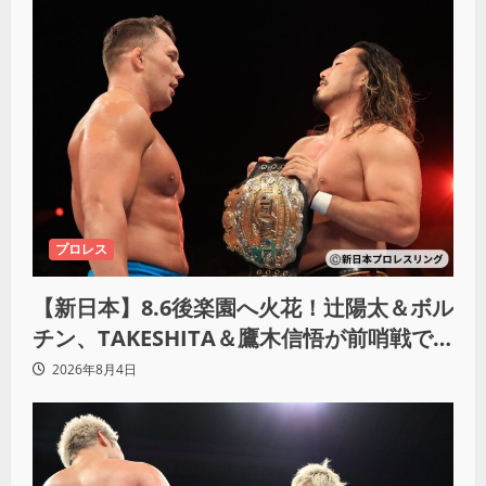
プロレス
【新日本】8.6後楽園へ火花！辻陽太＆ボル
チン、TAKESHITA＆鷹木信悟が前哨戦で
激突
2026年8月4日