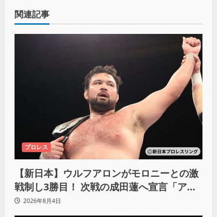
関連記事
プロレス
【新日本】ウルフアロンがモロニーとの激
戦制し3勝目！ 次戦の成田蓮へ宣言「アイ
ツの王道を俺の王道でぶち壊す」
2026年8月4日