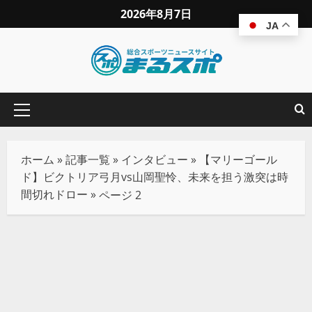
2026年8月7日
JA
ホーム
»
記事一覧
»
インタビュー
»
【マリーゴール
ド】ビクトリア弓月vs山岡聖怜、未来を担う激突は時
間切れドロー
»
ページ 2