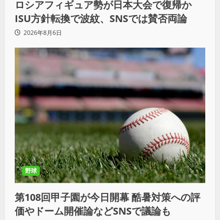
ロシアフィギュア勢が日本大会で復帰か
ISU方針転換で波紋、SNSでは賛否両論
2026年8月6日
野球
第108回甲子園が今日開幕 酷暑対策への評
価やドーム開催論などSNSで議論も