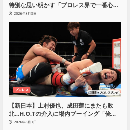
特別な思い明かす「プロレス界で一番心に
響きました」
2026年8月3日
プロレス
【新日本】上村優也、成田蓮にまたも敗
北…H.O.Tの介入に場内ブーイング「俺が
闘いたい蓮じゃない！」
2026年8月3日