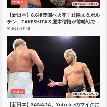
プロレス
【新日本】8.6後楽園へ火花！辻陽太＆ボル
チン、TAKESHITA＆鷹木信悟が前哨戦で
激突
2026年8月4日
プロレス
【新日本】SANADA、Yuto-Iceのマイクに