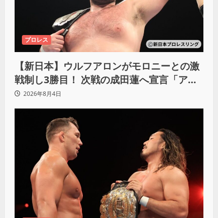
プロレス
【新日本】ウルフアロンがモロニーとの激
戦制し3勝目！ 次戦の成田蓮へ宣言「アイ
ツの王道を俺の王道でぶち壊す」
2026年8月4日