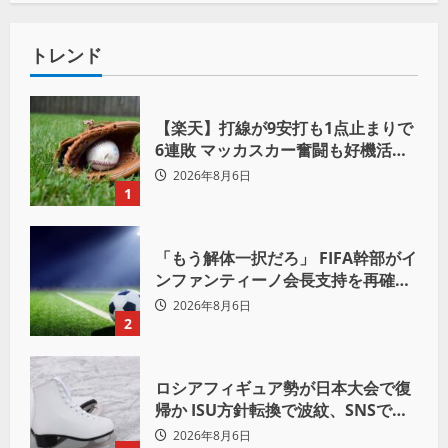
トレンド
【楽天】打線が9安打も1点止まりで
6連敗 マッカスカー奮闘も好機活か
せず借金「22」
2026年8月6日
1
「もう解体一択だろ」 FIFA幹部がイ
ンファンティーノ会長支持を再確認
も 批判収まらず
2026年8月6日
2
ロシアフィギュア勢が日本大会で復
帰か ISU方針転換で波紋、SNSでは
賛否両論
2026年8月6日