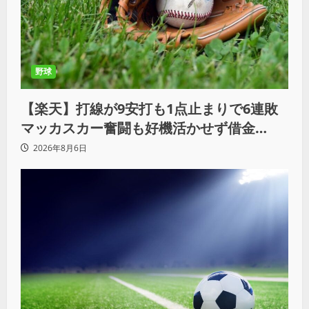
野球
【楽天】打線が9安打も1点止まりで6連敗
マッカスカー奮闘も好機活かせず借金
「22」
2026年8月6日