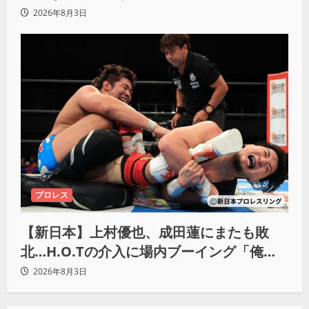
響きました」
2026年8月3日
プロレス
【新日本】上村優也、成田蓮にまたも敗
北…H.O.Tの介入に場内ブーイング「俺が
闘いたい蓮じゃない！」
2026年8月3日