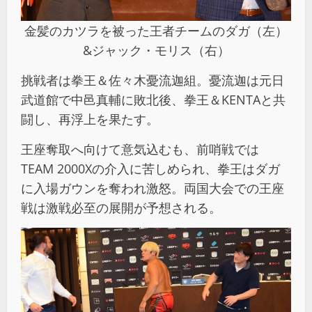
金髪のカツラを被った王者チームのダガ（左）
&ジャック・モリス（右）
挑戦者は拳王＆佐々木憂流迦組。憂流迦は元日
武道館で中邑真輔に敗北後、拳王＆KENTAと共
闘し、再浮上を果たす。
王座奪取へ向けて意気込むも、前哨戦では
TEAM 2000Xの介入に苦しめられ、拳王はダガ
に入場ガウンを奪われ激怒。両国大会での王座
戦は激戦必至の展開が予想される。