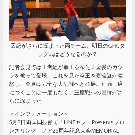
因縁がさらに深まった両チーム、明日のGHCタ
ッグ戦はどうなるのか？
記者会見では王者組が拳王を茶化す金髪のカツ
ラを被って登場。これを見た拳王＆憂流迦が激
怒し、会見は完全な大乱闘へと発展。結局、席
につくことは一度もなく、王座戦への因縁がさ
らに深まった。
＜インフォメーション＞
5月3日両国国技館で「LINEヤフーPresentsプロ
レスリング・ノア25周年記念大会MEMORIAL