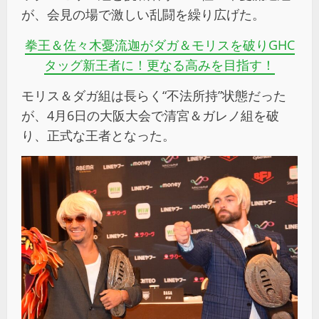
が、会見の場で激しい乱闘を繰り広げた。
拳王＆佐々木憂流迦がダガ＆モリスを破り
GHC
タッグ新王者に！更なる高みを目指す！
モリス＆ダガ組は長らく“不法所持”状態だった
が、4月6日の大阪大会で清宮＆ガレノ組を破
り、正式な王者となった。