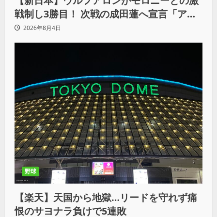
【新日本】ウルフアロンがモロニーとの激
戦制し3勝目！ 次戦の成田蓮へ宣言「アイ
ツの王道を俺の王道でぶち壊す」
2026年8月4日
野球
【楽天】天国から地獄…リードを守れず痛
恨のサヨナラ負けで5連敗