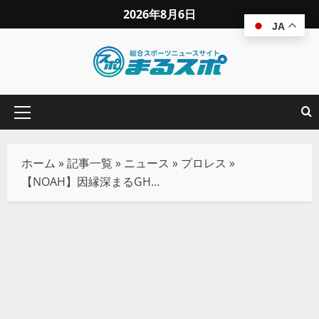
2026年8月6日
JA
ホーム
»
記事一覧
»
ニュース
»
プロレス
»
【NOAH】因縁深まるGHCタッグ戦、ダガ＆モリスが拳王＆憂流迦を挑発し大乱闘！