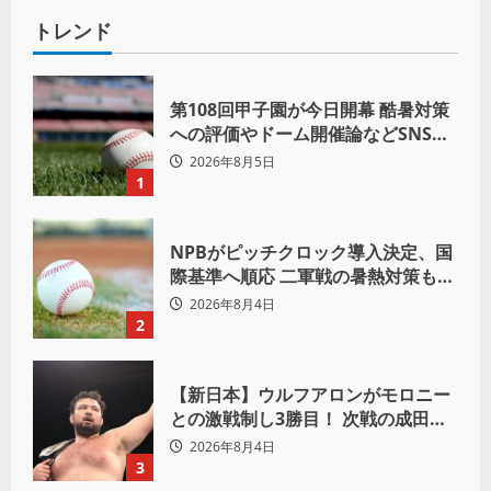
トレンド
第108回甲子園が今日開幕 酷暑対策
への評価やドーム開催論などSNSで
議論も
2026年8月5日
1
NPBがピッチクロック導入決定、国
際基準へ順応 二軍戦の暑熱対策も柔
軟運用へ
2026年8月4日
2
【新日本】ウルフアロンがモロニー
との激戦制し3勝目！ 次戦の成田蓮
へ宣言「アイツの王道を俺の王道で
2026年8月4日
ぶち壊す」
3